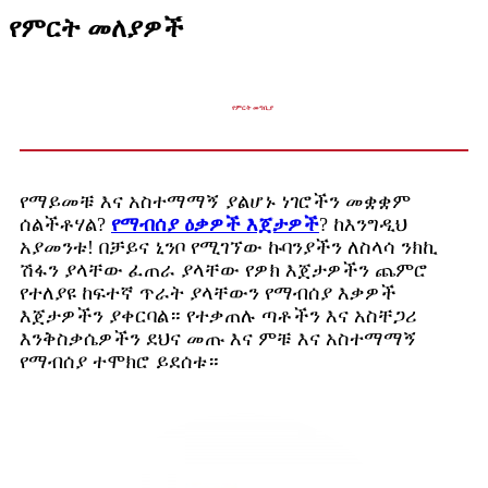
የምርት መለያዎች
የምርት መግቢያ
የማይመቹ እና አስተማማኝ ያልሆኑ ነገሮችን መቋቋም
ሰልችቶሃል?
የማብሰያ ዕቃዎች እጀታዎች
? ከእንግዲህ
አያመንቱ! በቻይና ኒንቦ የሚገኘው ኩባንያችን ለስላሳ ንክኪ
ሽፋን ያላቸው ፈጠራ ያላቸው የዎክ እጀታዎችን ጨምሮ
የተለያዩ ከፍተኛ ጥራት ያላቸውን የማብሰያ እቃዎች
እጀታዎችን ያቀርባል። የተቃጠሉ ጣቶችን እና አስቸጋሪ
እንቅስቃሴዎችን ደህና መጡ እና ምቹ እና አስተማማኝ
የማብሰያ ተሞክሮ ይደሰቱ።