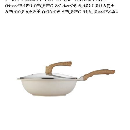
በተጨማሪም፣ በሚያምር እና ዘመናዊ ዲዛይኑ፣ ይህ እጀታ
ለማብሰያ ዕቃዎች ስብስብዎ የሚያምር ንክኪ ይጨምራል።