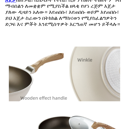
እጀታ
ከጠንካራ ቤኬላይት የተሰራ ሲሆን የዕለት ተዕለት ምግብ
ማብሰልን ለመቋቋም የሚያስችል ዘላቂ የሆነ ረጅም እጀታ
ያለው ዲዛይን አለው። እየጠበሱ፣ እየጠበሱ ወይም እየጠበሱ፣
ይህ እጀታ ስራውን በትክክል ለማከናወን የሚያስፈልግዎትን
ድጋፍ እና ምቾት እንደሚሰጥዎት እርግጠኛ መሆን ይችላሉ።