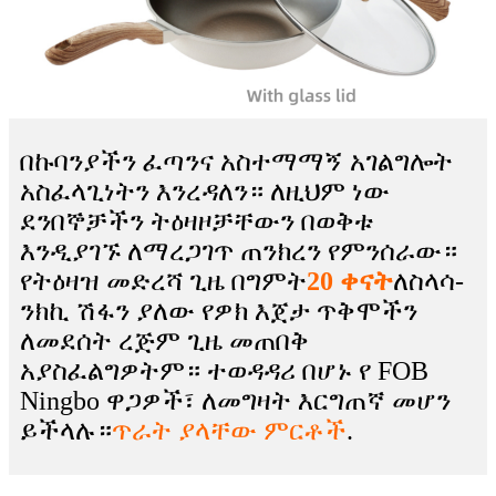
በኩባንያችን ፈጣንና አስተማማኝ አገልግሎት
አስፈላጊነትን እንረዳለን። ለዚህም ነው
ደንበኞቻችን ትዕዛዞቻቸውን በወቅቱ
እንዲያገኙ ለማረጋገጥ ጠንክረን የምንሰራው።
የትዕዛዝ መድረሻ ጊዜ በግምት
20 ቀናት
ለስላሳ-
ንክኪ ሽፋን ያለው የዎክ እጀታ ጥቅሞችን
ለመደሰት ረጅም ጊዜ መጠበቅ
አያስፈልግዎትም። ተወዳዳሪ በሆኑ የ FOB
Ningbo ዋጋዎች፣ ለመግዛት እርግጠኛ መሆን
ይችላሉ።
ጥራት ያላቸው ምርቶች
.