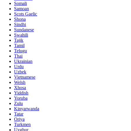
Somali
Samoan
Scots Gaelic
Shona
Sindhi
Sundanese
Swahili
Tajik
Tamil
Telugu
Thai
Ukrainian
Urdu
Uzbek
Vietnamese
Welsh
Xhosa
Yiddish
Yoruba
Zulu
Kinyarwanda
Tatar
Oriya
Turkmen
Uyghur