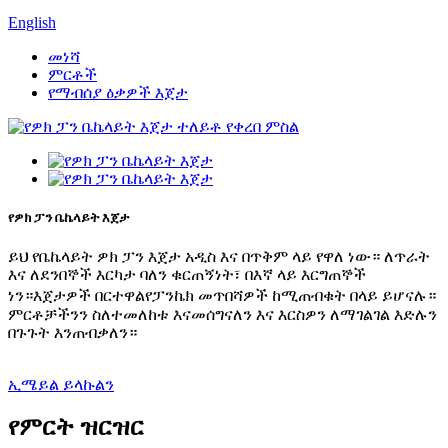
English
መነሻ
ምርቶች
የማብሰያ ዕቃዎች እጀታ
የዎክ ፓን ቤኬላይት እጀታ
ይህ የቤኬላይት ዎክ ፓን እጀታ አዲስ እና በጥቅም ላይ የዋለ ነው። ለጥራት
እና ለደንበኞች እርካታ ባለን ቁርጠኝነት፣ በእኛ ላይ እርግጠኞች
እጀታዎች በርተዋል
ነን።
የፓንኬክ መጥበሻዎች ከሚጠብቁት በላይ ይሆናሉ።
ምርቶቻችንን ስለተመለከቱ እናመሰግናለን እና እርስዎን ለማገልገል እድሉን
በጉጉት እንጠብቃለን።
ኢሜይል ይላኩልን
የምርት ዝርዝር