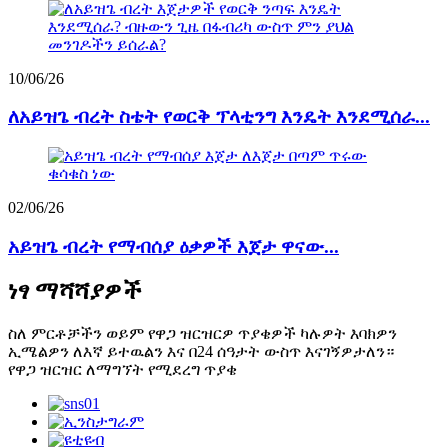
10/06/26
ለአይዝጌ ብረት ስቴት የወርቅ ፕላቲንግ እንዴት እንደሚሰራ...
02/06/26
አይዝጌ ብረት የማብሰያ ዕቃዎች እጀታ ዋናው...
ነፃ ማሻሻያዎች
ስለ ምርቶቻችን ወይም የዋጋ ዝርዝርዎ ጥያቄዎች ካሉዎት እባክዎን
ኢሜልዎን ለእኛ ይተዉልን እና በ24 ሰዓታት ውስጥ እናገኝዎታለን።
የዋጋ ዝርዝር ለማግኘት የሚደረግ ጥያቄ