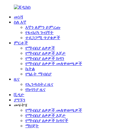
መነሻ
ስለ እኛ
እኛን ለምን ይምረጡ
የፋብሪካ ጉብኝት
ተደጋጋሚ ጥያቄዎች
ምርቶች
የማብሰያ ዕቃዎች
የማብሰያ ዕቃዎች እጀታ
የማብሰያ ዕቃዎች ክዳን
የማብሰያ ዕቃዎች መለዋወጫዎች
ኬትል
የግፊት ማብሰያ
ዜና
የኢንዱስትሪ ዜና
የኩባንያ ዜና
ቪዲዮ
ያግኙን
መፍትሄ
የማብሰያ ዕቃዎች መለዋወጫዎች
የማብሰያ ዕቃዎች እጀታ
የማብሰያ ዕቃዎች ክዳኖች
ማበጀት