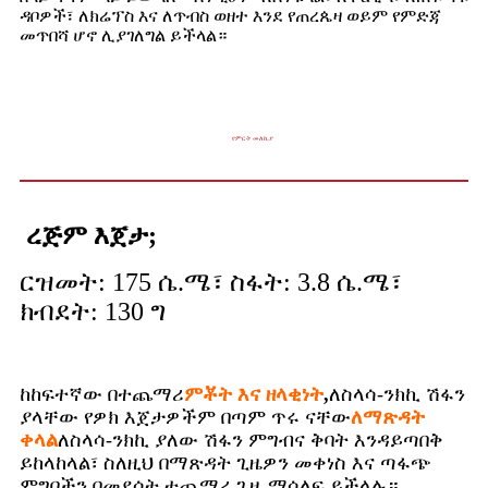
ዳቦዎች፣ ለክሬፕስ እና ለጥብስ ወዘተ እንደ የጠረጴዛ ወይም የምድጃ
መጥበሻ ሆኖ ሊያገለግል ይችላል።
የምርት መለኪያ
ረጅም እጀታ;
ርዝመት: 175 ሴ.ሜ፣ ስፋት: 3.8 ሴ.ሜ፣
ክብደት: 130 ግ
ከከፍተኛው በተጨማሪ
ምቾት እና ዘላቂነት
,
ለስላሳ-ንክኪ ሽፋን
ያላቸው የዎክ እጀታዎችም በጣም ጥሩ ናቸው
ለማጽዳት
ቀላል
ለስላሳ-ንክኪ ያለው ሽፋን ምግብና ቅባት እንዳይጣበቅ
ይከላከላል፣ ስለዚህ በማጽዳት ጊዜዎን መቀነስ እና ጣፋጭ
ምግቦችን በመደሰት ተጨማሪ ጊዜ ማሳለፍ ይችላሉ።