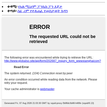
ቀዳሚ፡
የአሉሚኒየም ፓንኬክ ፓን እጀታ
ቀጣይ፡
ሰፊ ሪም የተለጠፈ የመስታወት ክዳን