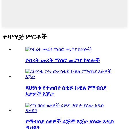
ተዛማጅ ምርቶች
የብረት መረቅ ማሰሮ መያዣ ክፍሎች
ደህንነቱ የተጠበቀ ስቲይ ኩዊል የማብሰያ
እቃዎች እጀታ
የማብሰያ ዕቃዎች ረጅም እጀታ ያለው አዲስ
ዲዛይን