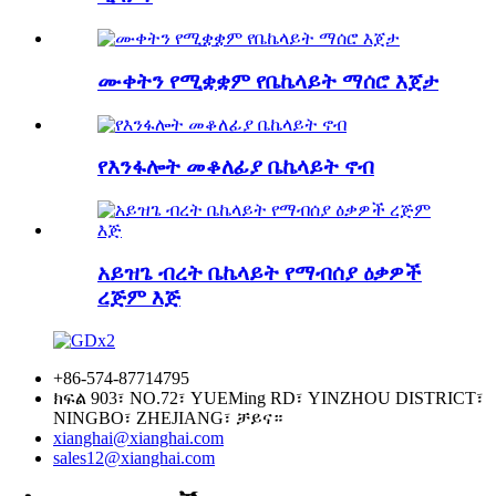
ሙቀትን የሚቋቋም የቤኬላይት ማሰሮ እጀታ
የእንፋሎት መቆለፊያ ቤኬላይት ኖብ
አይዝጌ ብረት ቤኬላይት የማብሰያ ዕቃዎች
ረጅም እጅ
+86-574-87714795
ክፍል 903፣ NO.72፣ YUEMing RD፣ YINZHOU DISTRICT፣
NINGBO፣ ZHEJIANG፣ ቻይና።
xianghai@xianghai.com
sales12@xianghai.com