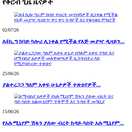
የቅርብ ጊዜ ዜናዎች
02/07/26
ለ4ኪ.ግ ከባድ ካሎሪ ሊነቀል የሚችል የእጅ መያዣ ዲዛይን...
25/06/26
ያልተረጋጋ ዓለም አቀፍ ሁኔታዎች ተጽዕኖዎች...
15/06/26
የአሉሚኒየም ሽፋን ያለው ብረት ከዳይ-ካስት አሉሚኒየም...