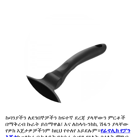
ኩባንያችን ለደንበኞቻችን ከፍተኛ ደረጃ ያላቸውን ምርቶች
በማቅረብ ኩራት ይሰማዋል፣ እና ለስላሳ-ንክኪ ሽፋን ያላቸው
የዎክ እጀታዎቻችንም ከዚህ የተለየ አይደሉም።
የፊኖሊክ የፓን