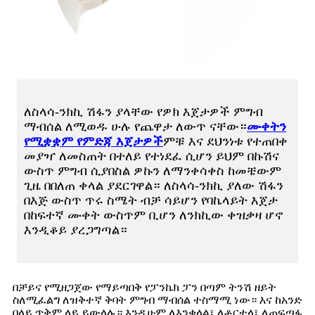
ለስላሳ-ንክኪ ሽፋን ያላቸው የዎክ እጀታዎች ምግብ
ማብሰል ለሚወዱ ሁሉ የጨዋታ ለውጥ ናቸው።
ሙቀትን
የሚቋቋም የምድጃ እጀታዎች
ምቹ እና ደህንነቱ የተጠበቀ
መያዣ ለመስጠት በተለይ የተነደፈ ሲሆን ይህም በኩሽና
ውስጥ ምግብ ሲያበስል ዎኩን ለማንቀሳቀስ ከመቼውም
ጊዜ በበለጠ ቀላል ያደርገዋል። ለስላሳ-ንክኪ ያለው ሽፋን
በእጅ ውስጥ ጥሩ ስሜት ብቻ ሳይሆን የባኬላይት እጀታ
በከፍተኛ ሙቀት ውስጥም ቢሆን ለንክኪው ቀዝቃዛ ሆኖ
እንዲቆይ ያረጋግጣል።
በቻይና የሚዘጋጀው የማይጣበቅ የፓንኬክ ፓን በጣም ትንሽ ዘይት
ስለሚፈልግ ለዝቅተኛ ቅባት ምግብ ማብሰል ተስማሚ ነው። እና ከአንድ
በላይ ጥቅም ላይ ይውላሉ። እንዲሁም ለእንቁላል፣ ለቶርቲላ፣ ለጠፍጣፋ