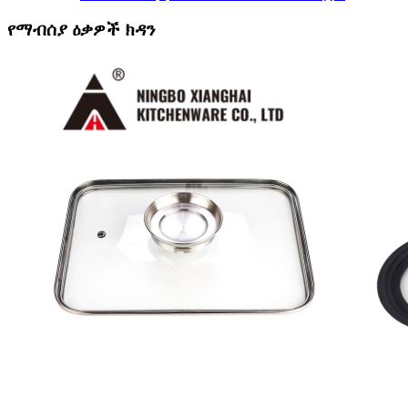
የማብሰያ ዕቃዎች ክዳን