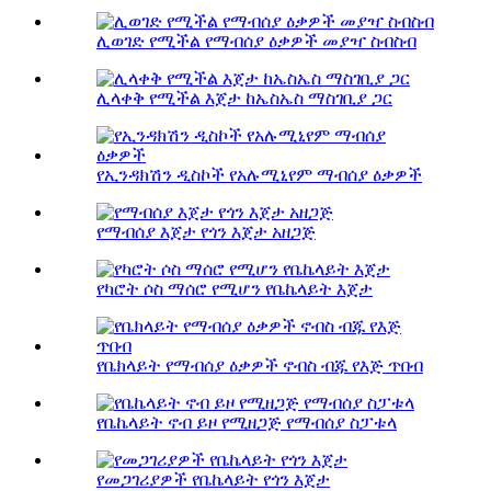
ሊወገድ የሚችል የማብሰያ ዕቃዎች መያዣ ስብስብ
ሊላቀቅ የሚችል እጀታ ከኤስኤስ ማስገቢያ ጋር
የኢንዳክሽን ዲስኮች የአሉሚኒየም ማብሰያ ዕቃዎች
የማብሰያ እጀታ የጎን እጀታ አዘጋጅ
የካሮት ሶስ ማሰሮ የሚሆን የቤኬላይት እጀታ
የቤክላይት የማብሰያ ዕቃዎች ኖብስ ብጁ የእጅ ጥበብ
የቤኬላይት ኖብ ይዞ የሚዘጋጅ የማብሰያ ስፓቱላ
የመጋገሪያዎች የቤኬላይት የጎን እጀታ