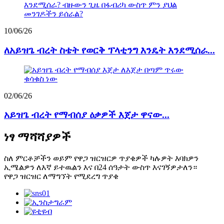
10/06/26
ለአይዝጌ ብረት ስቴት የወርቅ ፕላቲንግ እንዴት እንደሚሰራ...
02/06/26
አይዝጌ ብረት የማብሰያ ዕቃዎች እጀታ ዋናው...
ነፃ ማሻሻያዎች
ስለ ምርቶቻችን ወይም የዋጋ ዝርዝርዎ ጥያቄዎች ካሉዎት እባክዎን
ኢሜልዎን ለእኛ ይተዉልን እና በ24 ሰዓታት ውስጥ እናገኝዎታለን።
የዋጋ ዝርዝር ለማግኘት የሚደረግ ጥያቄ