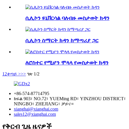
ሲሊኮን ዩኒቨርሳል ባለብዙ መስታወት ክዳን
ሲሊኮን ስማርት ክዳን ከማጣሪያ ጋር
ለሮስተር የሚሆን ሞላላ የመስታወት ክዳን
1
2
ቀጣይ >
>>
ገጽ 1/2
+86-574-87714795
ክፍል 903፣ NO.72፣ YUEMing RD፣ YINZHOU DISTRICT፣
NINGBO፣ ZHEJIANG፣ ቻይና።
xianghai@xianghai.com
sales12@xianghai.com
የቅርብ ጊዜ ዜናዎች