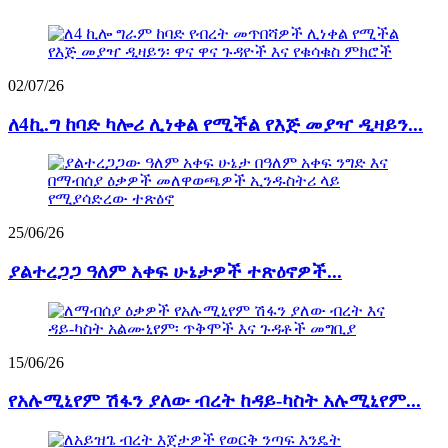
02/07/26
ለ4ኪ.ግ ከባድ ካሎሪ ሊነቀል የሚችል የእጅ መያዣ ዲዛይን...
25/06/26
ያልተረጋጋ ዓለም አቀፍ ሁኔታዎች ተጽዕኖዎች...
15/06/26
የአሉሚኒየም ሽፋን ያለው ብረት ከዳይ-ካስት አሉሚኒየም...