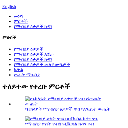
English
መነሻ
ምርቶች
የማብሰያ ዕቃዎች ክዳን
ምድቦች
የማብሰያ ዕቃዎች
የማብሰያ ዕቃዎች እጀታ
የማብሰያ ዕቃዎች ክዳን
የማብሰያ ዕቃዎች መለዋወጫዎች
ኬትል
የግፊት ማብሰያ
ተለይተው የቀረቡ ምርቶች
የቤክላይት የማብሰያ ዕቃዎች ኖብ የእንጨት ውጤት
የማብሰያ ድስት ኖብስ ዩኒቨርሳል ክዳን ኖብ