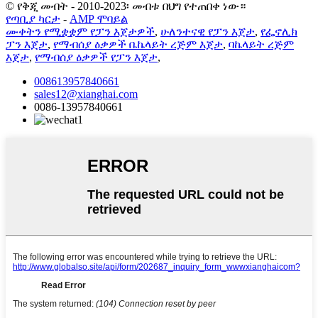
© የቅጂ መብት - 2010-2023፡ መብቱ በህግ የተጠበቀ ነው።
የጣቢያ ካርታ
-
AMP ሞባይል
ሙቀትን የሚቋቋም የፓን እጀታዎች
,
ሁለንተናዊ የፓን እጀታ
,
የፌኖሊክ
ፓን እጀታ
,
የማብሰያ ዕቃዎች ቤኬላይት ረጅም እጀታ
,
ባኬላይት ረጅም
እጀታ
,
የማብሰያ ዕቃዎች የፓን እጀታ
,
008613957840661
sales12@xianghai.com
0086-13957840661