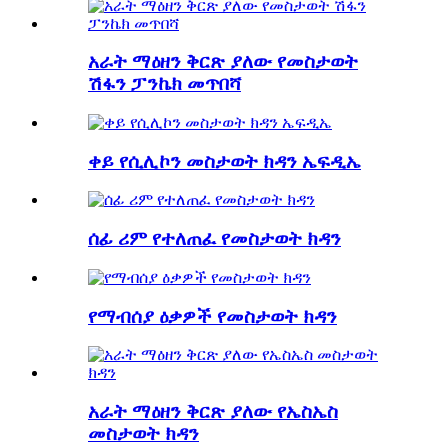
አራት ማዕዘን ቅርጽ ያለው የመስታወት
ሽፋን ፓንኬክ መጥበሻ
ቀይ የሲሊኮን መስታወት ክዳን ኤፍዲኤ
ሰፊ ሪም የተለጠፈ የመስታወት ክዳን
የማብሰያ ዕቃዎች የመስታወት ክዳን
አራት ማዕዘን ቅርጽ ያለው የኤስኤስ
መስታወት ክዳን