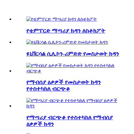
የቴምፐርድ ማጣሪያ ክዳን ለስቶክፖት
ዩኒቨርሳል ሲሊኮን-ሪምድድ የመስታወት ክዳን
የማብሰያ ዕቃዎች የመስታወት ክዳን
የተስተካከለ ብርጭቆ
የማጣሪያ ብርጭቆ የተስተካከለ የማብሰያ
ዕቃዎች ክዳን