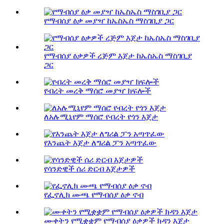
የማብሰያ ዕቃ መያዣ ከኤስኤስ ማስገቢያ ጋር
የማብሰያ ዕቃዎች ረጅም እጀታ ከኤስኤስ ማስገቢያ
ጋር
የብረት መረቅ ማሰሮ መያዣ ክፍሎች
ለአሉሚኒየም ማሰሮ የብረት የጎን እጀታ
የእንጨት እጀታ ለግሪል ፓን አጣጥፈው
የሳንድዊች ሰሪ ድርብ እጀታዎች
የፌኖሊክ ሙጫ የማብሰያ ዕቃ ኖብ
ሙቀትን የሚቋቋም የማብሰያ ዕቃዎች ክዳን እጀታ