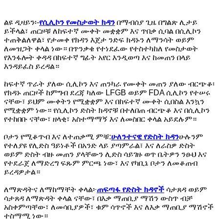
ልዩ ዲዛይን፡-
የሲሊኮን የመስታወት ክዳን
በማብሰያ ጊዜ በግልጽ ሊታይ
ይችላል፣ ጠርዞቹ ለከፍተኛ ሙቀት መቋቋም እና ጥበቃ ሲባል በሲሊኮን
ተጠቅልለዋል፣ የታመቀ የክዳን እጀታ ንድፍ ክዳኑን ለማንሳት ወይም
ለመዝጋት ቀላል ነው። በጥንቃቄ የተነደፈው የተስተካከለ የመስታወት
የእንፋሎት ቀዳዳ በከፍተኛ ግፊት አየር እንዲወጣ እና ከመጠን በላይ
እንዳይፈስ ይረዳል።
ከፍተኛ ጥራት ያለው ሲሊኮን እና ጠንካራ የሙቀት መጠን ያለው ብርጭቆ፡
የክዳኑ ጠርዞች ከምግብ ደረጃ ካለው LFGB ወይም FDA ሲሊኮን የተሠሩ
ናቸው፣ ይህም ሙቀትን የሚቋቋም እና በከፍተኛ ሙቀት ሲበስል እንኳን
የሚቋቋም ነው። የሲሊኮን ድስት ክዳኖቹ በተለበጠ ብርጭቆ እና በሲሊኮን
የተከበቡ ናቸው፣ ዘላቂ፣ አስተማማኝ እና ለመስበር ቀላል አይደሉም።
ቦታን የሚቆጥብ እና ለተጠቃሚ ምቹ:
ሁለንተናዊ የድስት ክዳን
ሁሉንም
የተለያዩ የሊድስ ዓይነቶች በአንድ ላይ ያጣምራል፣ እና ለራስዎ ድስት
ወይም ድስት ብዙ መጠን ያላቸውን ሊድስ ሳይገዙ ወጥ ቤትዎን ንፁህ እና
የተደራጀ ለማድረግ ፍጹም ምርጫ ነው፣ እና የካቢኔ ቦታን ለመቆጠብ
ይረዳዎታል።
ለማጽዳትና ለማከማቸት ቀላል፦
ጠፍጣፋ የድስት ክዳኖች
ሳታጸዳ ወይም
ሳታጸዳ ለማጽዳት ቀላል ናቸው፣ በእቃ ማጠቢያ ማሽን ውስጥ ብቻ
አስቀምጣቸው፣ ለመሳቢያዎች፣ ቁም ሳጥኖች እና ለእቃ ማጠቢያ ማሽኖች
ተስማሚ ነው።