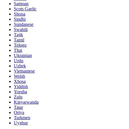
Samoan
Scots Gaelic
Shona
Sindhi
Sundanese
Swahili
Tajik
Tamil
Telugu
Thai
Ukrainian
Urdu
Uzbek
Vietnamese
Welsh
Xhosa
Yiddish
Yoruba
Zulu
Kinyarwanda
Tatar
Oriya
Turkmen
Uyghur