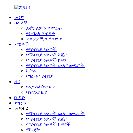
መነሻ
ስለ እኛ
እኛን ለምን ይምረጡ
የፋብሪካ ጉብኝት
ተደጋጋሚ ጥያቄዎች
ምርቶች
የማብሰያ ዕቃዎች
የማብሰያ ዕቃዎች እጀታ
የማብሰያ ዕቃዎች ክዳን
የማብሰያ ዕቃዎች መለዋወጫዎች
ኬትል
የግፊት ማብሰያ
ዜና
የኢንዱስትሪ ዜና
የኩባንያ ዜና
ቪዲዮ
ያግኙን
መፍትሄ
የማብሰያ ዕቃዎች መለዋወጫዎች
የማብሰያ ዕቃዎች እጀታ
የማብሰያ ዕቃዎች ክዳኖች
ማበጀት