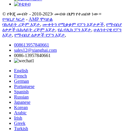
© የቅጂ መብት - 2010-2023፡ መብቱ በህግ የተጠበቀ ነው።
የጣቢያ ካርታ
-
AMP ሞባይል
ባኬላይት ረጅም እጀታ
,
ሙቀትን የሚቋቋም የፓን እጀታዎች
,
የማብሰያ
ዕቃዎች ቤኬላይት ረጅም እጀታ
,
የፌኖሊክ ፓን እጀታ
,
ሁለንተናዊ የፓን
እጀታ
,
የማብሰያ ዕቃዎች የፓን እጀታ
,
008613957840661
sales12@xianghai.com
0086-13957840661
English
French
German
Portuguese
Spanish
Russian
Japanese
Korean
Arabic
Irish
Greek
Turkish