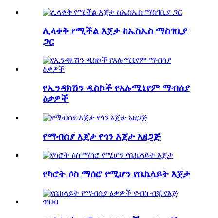
ሊላቀቅ የሚችል እጀታ ከኤስኤስ ማስገቢያ
ጋር
የኢንዳክሽን ዲስኮች የአሉሚኒየም ማብሰያ
ዕቃዎች
የማብሰያ እጀታ የጎን እጀታ አዘጋጅ
የካሮት ሶስ ማሰሮ የሚሆን የቤኬላይት እጀታ