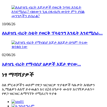
10/06/26
ለአይዝጌ ብረት ስቴት የወርቅ ፕላቲንግ እንዴት እንደሚሰራ...
02/06/26
አይዝጌ ብረት የማብሰያ ዕቃዎች እጀታ ዋናው...
ነፃ ማሻሻያዎች
ስለ ምርቶቻችን ወይም የዋጋ ዝርዝርዎ ጥያቄዎች ካሉዎት እባክዎን
ኢሜልዎን ለእኛ ይተዉልን እና በ24 ሰዓታት ውስጥ እናገኝዎታለን።
የዋጋ ዝርዝር ለማግኘት የሚደረግ ጥያቄ