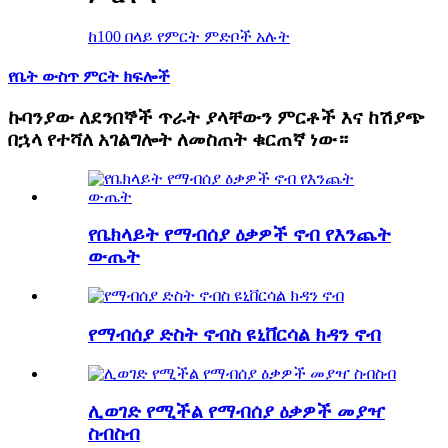
ከ100 በላይ የምርት ምድቦች አሉት
የቤት ውስጥ ምርት ክፍሎች
ኩባንያው ለደንበኞች ጥራት ያላቸውን ምርቶች እና ከሽያጭ
በኋላ የተሻለ አገልግሎት ለመስጠት ቁርጠኛ ነው።
የቤክላይት የማብሰያ ዕቃዎች ኖብ የእንጨት
ውጤት
የማብሰያ ድስት ኖብስ ዩኒቨርሳል ክዳን ኖብ
ሊወገድ የሚችል የማብሰያ ዕቃዎች መያዣ
ስብስብ