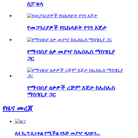
ስፓቱላ
የመጋገሪያዎች የቤኬላይት የጎን እጀታ
የማብሰያ ዕቃ መያዣ ከኤስኤስ ማስገቢያ
ጋር
የማብሰያ ዕቃዎች ረጅም እጀታ ከኤስኤስ
ማስገቢያ ጋር
የዜና መረጃ
ለ4 ኪ.ግ ሊነቀል የሚችል የእጅ መያዣ ዲዛይን...