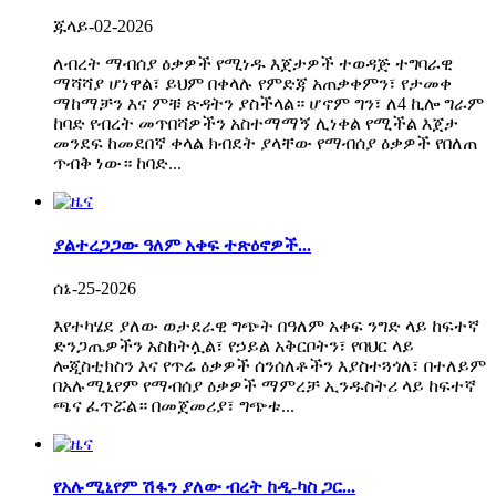
ጁላይ-02-2026
ለብረት ማብሰያ ዕቃዎች የሚነዱ እጀታዎች ተወዳጅ ተግባራዊ
ማሻሻያ ሆነዋል፣ ይህም በቀላሉ የምድጃ አጠቃቀምን፣ የታመቀ
ማከማቻን እና ምቹ ጽዳትን ያስችላል። ሆኖም ግን፣ ለ4 ኪሎ ግራም
ከባድ የብረት መጥበሻዎችን አስተማማኝ ሊነቀል የሚችል እጀታ
መንደፍ ከመደበኛ ቀላል ክብደት ያላቸው የማብሰያ ዕቃዎች የበለጠ
ጥብቅ ነው። ከባድ...
ያልተረጋጋው ዓለም አቀፍ ተጽዕኖዎች...
ሰኔ-25-2026
እየተካሄደ ያለው ወታደራዊ ግጭት በዓለም አቀፍ ንግድ ላይ ከፍተኛ
ድንጋጤዎችን አስከትሏል፣ የኃይል አቅርቦትን፣ የባህር ላይ
ሎጂስቲክስን እና የጥሬ ዕቃዎች ሰንሰለቶችን እያስተጓጎለ፣ በተለይም
በአሉሚኒየም የማብሰያ ዕቃዎች ማምረቻ ኢንዱስትሪ ላይ ከፍተኛ
ጫና ፈጥሯል። በመጀመሪያ፣ ግጭቱ...
የአሉሚኒየም ሽፋን ያለው ብረት ከዲ-ካስ ጋር...