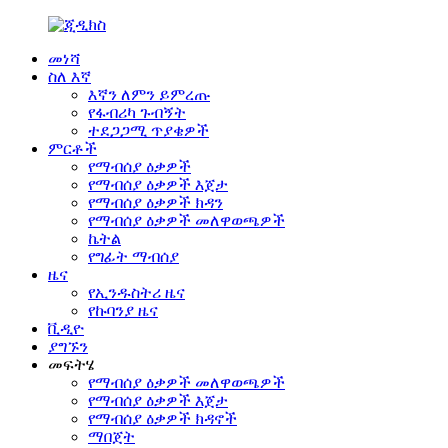
መነሻ
ስለ እኛ
እኛን ለምን ይምረጡ
የፋብሪካ ጉብኝት
ተደጋጋሚ ጥያቄዎች
ምርቶች
የማብሰያ ዕቃዎች
የማብሰያ ዕቃዎች እጀታ
የማብሰያ ዕቃዎች ክዳን
የማብሰያ ዕቃዎች መለዋወጫዎች
ኬትል
የግፊት ማብሰያ
ዜና
የኢንዱስትሪ ዜና
የኩባንያ ዜና
ቪዲዮ
ያግኙን
መፍትሄ
የማብሰያ ዕቃዎች መለዋወጫዎች
የማብሰያ ዕቃዎች እጀታ
የማብሰያ ዕቃዎች ክዳኖች
ማበጀት