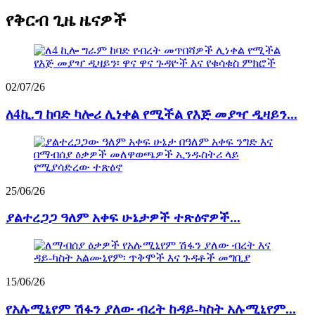
የቅርብ ጊዜ ዜናዎች
02/07/26
ለ4ኪ.ግ ከባድ ካሎሪ ሊነቀል የሚችል የእጅ መያዣ ዲዛይን...
25/06/26
ያልተረጋጋ ዓለም አቀፍ ሁኔታዎች ተጽዕኖዎች...
15/06/26
የአሉሚኒየም ሽፋን ያለው ብረት ከዳይ-ካስት አሉሚኒየም...