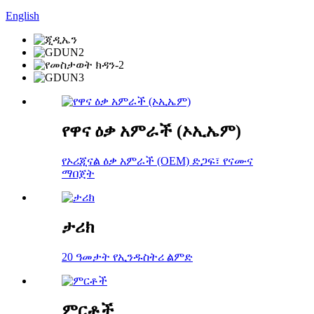
English
የዋና ዕቃ አምራች (ኦኢኤም)
የኦሪጂናል ዕቃ አምራች (OEM) ድጋፍ፣ የናሙና
ማበጀት
ታሪክ
20 ዓመታት የኢንዱስትሪ ልምድ
ምርቶች