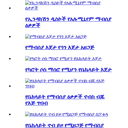
የኢንዳክሽን ዲስኮች የአሉሚኒየም ማብሰያ
ዕቃዎች
የማብሰያ እጀታ የጎን እጀታ አዘጋጅ
የካሮት ሶስ ማሰሮ የሚሆን የቤኬላይት እጀታ
የቤክላይት የማብሰያ ዕቃዎች ኖብስ ብጁ
የእጅ ጥበብ
የቤኬላይት ኖብ ይዞ የሚዘጋጅ የማብሰያ