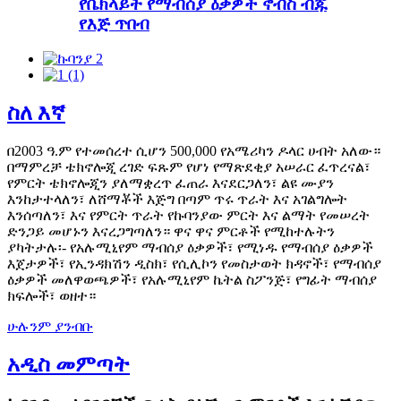
የቤክላይት የማብሰያ ዕቃዎች ኖብስ ብጁ
የእጅ ጥበብ
ስለ እኛ
በ2003 ዓ.ም የተመሰረተ ሲሆን 500,000 የአሜሪካን ዶላር ሀብት አለው።
በማምረቻ ቴክኖሎጂ ረገድ ፍጹም የሆነ የማጽደቂያ አሠራር ፈጥረናል፣
የምርት ቴክኖሎጂን ያለማቋረጥ ፈጠራ እናደርጋለን፣ ልዩ ሙያን
እንከታተላለን፣ ለሸማቾች እጅግ በጣም ጥሩ ጥራት እና አገልግሎት
እንሰጣለን፣ እና የምርት ጥራት የኩባንያው ምርት እና ልማት የመሠረት
ድንጋይ መሆኑን እናረጋግጣለን። ዋና ዋና ምርቶች የሚከተሉትን
ያካትታሉ፡- የአሉሚኒየም ማብሰያ ዕቃዎች፣ የሚነዱ የማብሰያ ዕቃዎች
እጀታዎች፣ የኢንዳክሽን ዲስክ፣ የሲሊኮን የመስታወት ክዳኖች፣ የማብሰያ
ዕቃዎች መለዋወጫዎች፣ የአሉሚኒየም ኬትል ስፖንጅ፣ የግፊት ማብሰያ
ክፍሎች፣ ወዘተ።
ሁሉንም ያንብቡ
አዲስ መምጣት