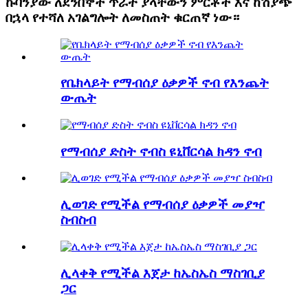
ኩባንያው ለደንበኞች ጥራት ያላቸውን ምርቶች እና ከሽያጭ
በኋላ የተሻለ አገልግሎት ለመስጠት ቁርጠኛ ነው።
የቤክላይት የማብሰያ ዕቃዎች ኖብ የእንጨት
ውጤት
የማብሰያ ድስት ኖብስ ዩኒቨርሳል ክዳን ኖብ
ሊወገድ የሚችል የማብሰያ ዕቃዎች መያዣ
ስብስብ
ሊላቀቅ የሚችል እጀታ ከኤስኤስ ማስገቢያ
ጋር