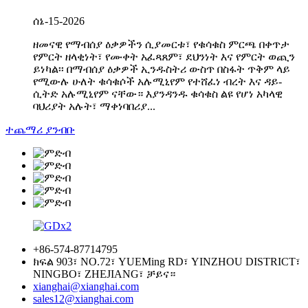
ሰኔ-15-2026
ዘመናዊ የማብሰያ ዕቃዎችን ሲያመርቱ፣ የቁሳቁስ ምርጫ በቀጥታ
የምርት ዘላቂነት፣ የሙቀት አፈጻጸም፣ ደህንነት እና የምርት ወጪን
ይነካል፡፡ በማብሰያ ዕቃዎች ኢንዱስትሪ ውስጥ በስፋት ጥቅም ላይ
የሚውሉ ሁለት ቁሳቁሶች አሉሚኒየም የተሸፈነ ብረት እና ዳይ-
ሲትድ አሉሚኒየም ናቸው። እያንዳንዱ ቁሳቁስ ልዩ የሆነ አካላዊ
ባህሪያት አሉት፣ ማቀነባበሪያ...
ተጨማሪ ያንብቡ
+86-574-87714795
ክፍል 903፣ NO.72፣ YUEMing RD፣ YINZHOU DISTRICT፣
NINGBO፣ ZHEJIANG፣ ቻይና።
xianghai@xianghai.com
sales12@xianghai.com