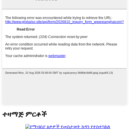
ተዛማጅ ምርቶች