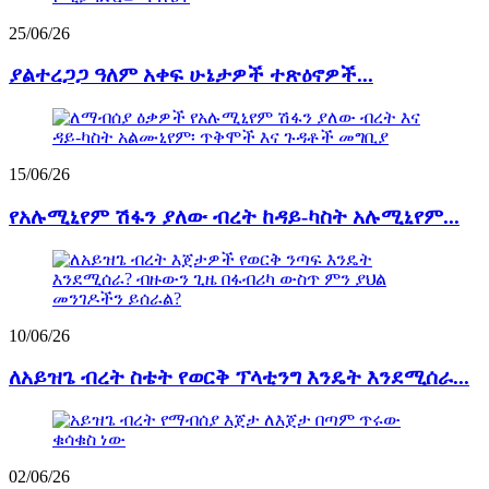
25/06/26
ያልተረጋጋ ዓለም አቀፍ ሁኔታዎች ተጽዕኖዎች...
15/06/26
የአሉሚኒየም ሽፋን ያለው ብረት ከዳይ-ካስት አሉሚኒየም...
10/06/26
ለአይዝጌ ብረት ስቴት የወርቅ ፕላቲንግ እንዴት እንደሚሰራ...
02/06/26