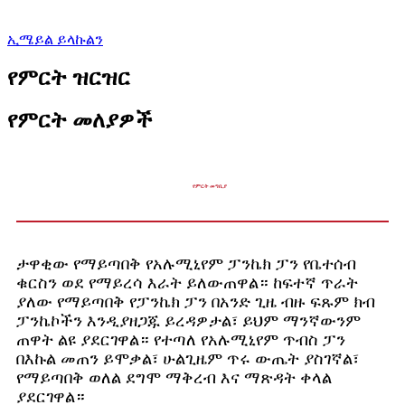
ኢሜይል ይላኩልን
የምርት ዝርዝር
የምርት መለያዎች
የምርት መግቢያ
ታዋቂው የማይጣበቅ የአሉሚኒየም ፓንኬክ ፓን የቤተሰብ
ቁርስን ወደ የማይረሳ እራት ይለውጠዋል። ከፍተኛ ጥራት
ያለው የማይጣበቅ የፓንኬክ ፓን በአንድ ጊዜ ብዙ ፍጹም ክብ
ፓንኬኮችን እንዲያዘጋጁ ይረዳዎታል፣ ይህም ማንኛውንም
ጠዋት ልዩ ያደርገዋል። የተጣለ የአሉሚኒየም ጥብስ ፓን
በእኩል መጠን ይሞቃል፣ ሁልጊዜም ጥሩ ውጤት ያስገኛል፣
የማይጣበቅ ወለል ደግሞ ማቅረብ እና ማጽዳት ቀላል
ያደርገዋል።