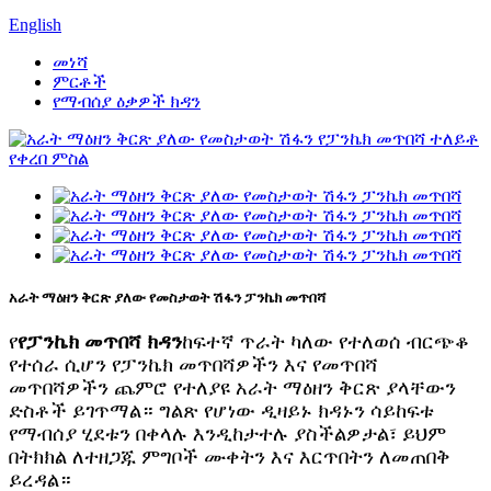
English
መነሻ
ምርቶች
የማብሰያ ዕቃዎች ክዳን
አራት ማዕዘን ቅርጽ ያለው የመስታወት ሽፋን ፓንኬክ መጥበሻ
የ
የፓንኬክ መጥበሻ ክዳን
ከፍተኛ ጥራት ካለው የተለወሰ ብርጭቆ
የተሰራ ሲሆን የፓንኬክ መጥበሻዎችን እና የመጥበሻ
መጥበሻዎችን ጨምሮ የተለያዩ አራት ማዕዘን ቅርጽ ያላቸውን
ድስቶች ይገጥማል። ግልጽ የሆነው ዲዛይኑ ክዳኑን ሳይከፍቱ
የማብሰያ ሂደቱን በቀላሉ እንዲከታተሉ ያስችልዎታል፣ ይህም
በትክክል ለተዘጋጁ ምግቦች ሙቀትን እና እርጥበትን ለመጠበቅ
ይረዳል።