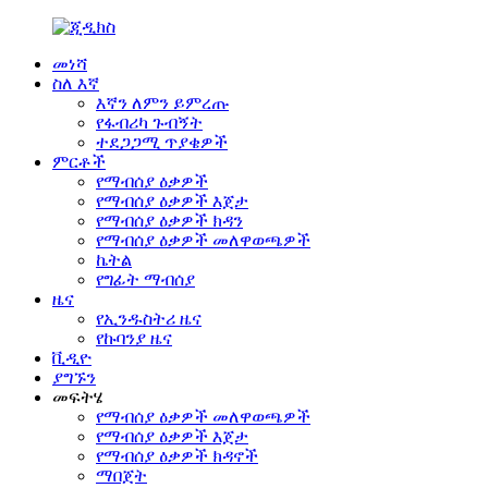
መነሻ
ስለ እኛ
እኛን ለምን ይምረጡ
የፋብሪካ ጉብኝት
ተደጋጋሚ ጥያቄዎች
ምርቶች
የማብሰያ ዕቃዎች
የማብሰያ ዕቃዎች እጀታ
የማብሰያ ዕቃዎች ክዳን
የማብሰያ ዕቃዎች መለዋወጫዎች
ኬትል
የግፊት ማብሰያ
ዜና
የኢንዱስትሪ ዜና
የኩባንያ ዜና
ቪዲዮ
ያግኙን
መፍትሄ
የማብሰያ ዕቃዎች መለዋወጫዎች
የማብሰያ ዕቃዎች እጀታ
የማብሰያ ዕቃዎች ክዳኖች
ማበጀት