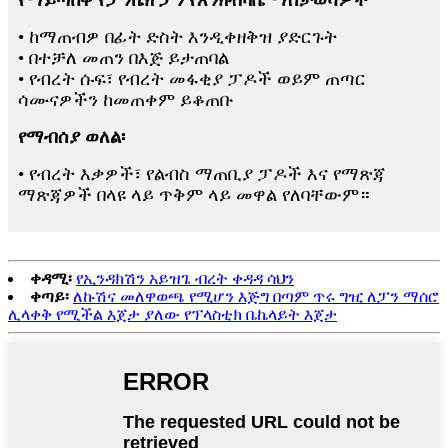
የማይጣበቅ የፓንኬክ ፓን የእንክብካቤ ማስታወሻዎች
• ከማጠብዎ በፊት ድስት እንዲቀዘቅዝ ያድርጉት
• በተቻለ መጠን በእጅ ይታጠባል
• የብረት ሱፍ፣ የብረት መፋቂያ ፓዶች ወይም ጠጣር
ሳሙናዎችን ከመጠቀም ይቆጠቡ
የማብሰያ ወለል፡
• የብረት እቃዎች፣ የልብስ ማጠቢያ ፓዶች እና የማጽጃ
ማጽጃዎች በላዩ ላይ ጥቅም ላይ መዋል የለባቸውም።
ቀዳሚ፡
የኢንዳክሽን አይዝጌ ብረት ቀዳዳ ሳህን
ቀጣይ፡
ለኩሽና መለዋወጫ የሚሆን እጅግ በጣም ጥሩ ግዢ ለፓን ማሰሮ
ሊላቀቅ የሚችል እጀታ ያለው የፕላስቲክ ቤኬላይት እጀታ