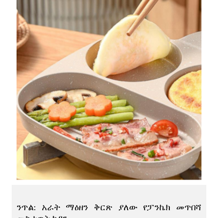
ንጥል: አራት ማዕዘን ቅርጽ ያለው የፓንኬክ መጥበሻ