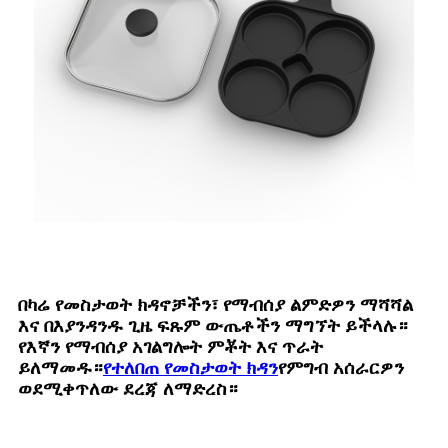
በካሬ የመስታወት ክዳኖቻችን፣ የማብሰያ ልምድዎን ማሻሻል
እና በእያንዳንዱ ጊዜ ፍጹም ውጤቶችን ማግኘት ይችላሉ።
የእኛን የማብሰያ አገልግሎት ምቾት እና ጥራት
ይለማመዱ።
የተለበጠ የመስታወት ክዳን
የምግብ አሰራርዎን
ወደሚቀጥለው ደረጃ ለማድረስ።