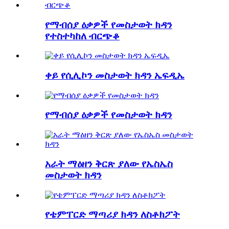
የማብሰያ ዕቃዎች የመስታወት ክዳን
የተስተካከለ ብርጭቆ
ቀይ የሲሊኮን መስታወት ክዳን ኤፍዲኤ
የማብሰያ ዕቃዎች የመስታወት ክዳን
አራት ማዕዘን ቅርጽ ያለው የኤስኤስ
መስታወት ክዳን
የቴምፐርድ ማጣሪያ ክዳን ለስቶክፖት