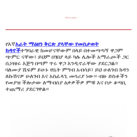
የምርት መለኪያ
የእኛ
አራት ማዕዘን ቅርጽ ያላቸው የመስታወት
ክዳኖች
ተግባራዊ ከመሆናቸውም በላይ በተመጣጣኝ ዋጋም
ጭምር ናቸው፣ ይህም በገበያ ላይ ካሉ ሌሎች አማራጮች ጋር
ሲነፃፀሩ እጅግ በጣም ጥሩ ዋጋ እንዲኖራቸው ያደርጋል።
ባለሙያ ሼፍም ይሁኑ የቤት ምግብ አብሳይ፣ ይህ ሁለገብ ክዳን
ለኩሽናዎ ሁለገብ እና አስፈላጊ መሳሪያ ነው። ብዙ ድስቶችን
የመያዝ ችሎታው ለማብሰያ ዕቃዎችዎ ምቹ እና ቦታ ቆጣቢ
ተጨማሪ ያደርገዋል።