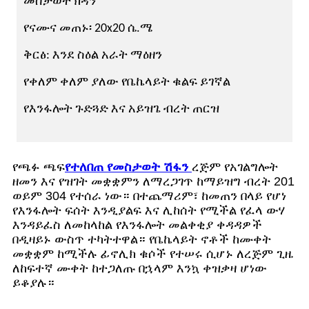
መስታወት ክዳን
የናሙና መጠኑ፡ 20x20 ሴ.ሜ
ቅርፅ: እንደ ስዕል አራት ማዕዘን
የቀለም ቀለም ያለው የቤኬላይት ቁልፍ ይገኛል
የእንፋሎት ጉድጓድ እና አይዝጌ ብረት ጠርዝ
የጫፉ ጫፍ
የተለበጠ የመስታወት ሽፋን
ረጅም የአገልግሎት
ዘመን እና የዝገት መቋቋምን ለማረጋገጥ ከማይዝግ ብረት 201
ወይም 304 የተሰራ ነው። በተጨማሪም፣ ከመጠን በላይ የሆነ
የእንፋሎት ፍሰት እንዲያልፍ እና ሊከሰት የሚችል የፈላ ውሃ
እንዳይፈስ ለመከላከል የእንፋሎት መልቀቂያ ቀዳዳዎች
በዲዛይኑ ውስጥ ተካትተዋል። የቤኬላይት ኖቶች ከሙቀት
መቋቋም ከሚችሉ ፊኖሊክ ቁሶች የተሠሩ ሲሆኑ ለረጅም ጊዜ
ለከፍተኛ ሙቀት ከተጋለጡ በኋላም እንኳ ቀዝቃዛ ሆነው
ይቆያሉ።