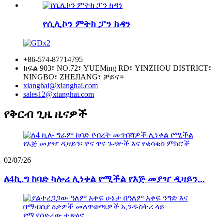
የሲሊኮን ምትክ ፓን ክዳን
+86-574-87714795
ክፍል 903፣ NO.72፣ YUEMing RD፣ YINZHOU DISTRICT፣
NINGBO፣ ZHEJIANG፣ ቻይና።
xianghai@xianghai.com
sales12@xianghai.com
የቅርብ ጊዜ ዜናዎች
02/07/26
ለ4ኪ.ግ ከባድ ካሎሪ ሊነቀል የሚችል የእጅ መያዣ ዲዛይን...