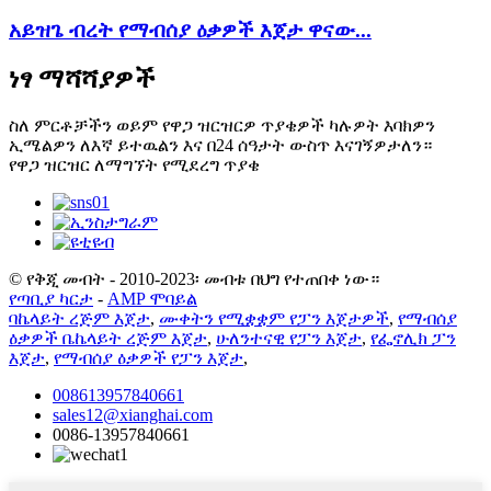
አይዝጌ ብረት የማብሰያ ዕቃዎች እጀታ ዋናው...
ነፃ ማሻሻያዎች
ስለ ምርቶቻችን ወይም የዋጋ ዝርዝርዎ ጥያቄዎች ካሉዎት እባክዎን
ኢሜልዎን ለእኛ ይተዉልን እና በ24 ሰዓታት ውስጥ እናገኝዎታለን።
የዋጋ ዝርዝር ለማግኘት የሚደረግ ጥያቄ
© የቅጂ መብት - 2010-2023፡ መብቱ በህግ የተጠበቀ ነው።
የጣቢያ ካርታ
-
AMP ሞባይል
ባኬላይት ረጅም እጀታ
,
ሙቀትን የሚቋቋም የፓን እጀታዎች
,
የማብሰያ
ዕቃዎች ቤኬላይት ረጅም እጀታ
,
ሁለንተናዊ የፓን እጀታ
,
የፌኖሊክ ፓን
እጀታ
,
የማብሰያ ዕቃዎች የፓን እጀታ
,
008613957840661
sales12@xianghai.com
0086-13957840661