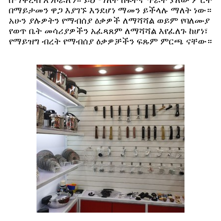
በማቅረብ እንኮራለን። ይህ ማለት ከፍተኛ ጥራት ያለው ምርት
በማይታመን ዋጋ እያገኙ እንደሆነ ማመን ይችላሉ ማለት ነው።
አሁን ያሉዎትን የማብሰያ ዕቃዎች ለማሻሻል ወይም የባለሙያ
የወጥ ቤት መሳሪያዎችን አፈጻጸም ለማሻሻል እየፈለጉ ከሆነ፣
የማይዝግ ብረት የማብሰያ ዕቃዎቻችን ፍጹም ምርጫ ናቸው።