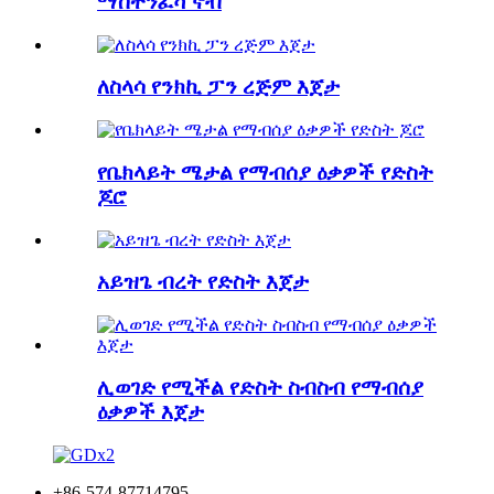
ማስተንፈሻ ኖብ
ለስላሳ የንክኪ ፓን ረጅም እጀታ
የቤክላይት ሜታል የማብሰያ ዕቃዎች የድስት
ጆሮ
አይዝጌ ብረት የድስት እጀታ
ሊወገድ የሚችል የድስት ስብስብ የማብሰያ
ዕቃዎች እጀታ
+86-574-87714795