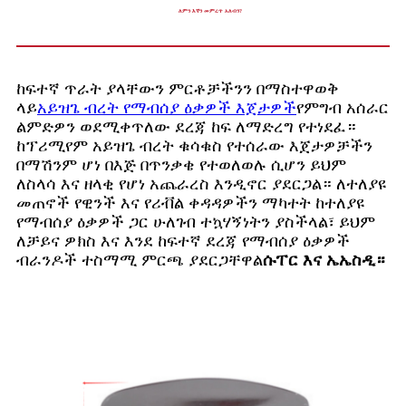
ለምን እኛን መምረጥ አለብን?
ከፍተኛ ጥራት ያላቸውን ምርቶቻችንን በማስተዋወቅ
ላይ
አይዝጌ ብረት የማብሰያ ዕቃዎች እጀታዎች
የምግብ አሰራር
ልምድዎን ወደሚቀጥለው ደረጃ ከፍ ለማድረግ የተነደፈ።
ከፕሪሚየም አይዝጌ ብረት ቁሳቁስ የተሰራው እጀታዎቻችን
በማሽንም ሆነ በእጅ በጥንቃቄ የተወለወሉ ሲሆን ይህም
ለስላሳ እና ዘላቂ የሆነ አጨራረስ እንዲኖር ያደርጋል። ለተለያዩ
መጠኖች የዊንች እና የሪቭል ቀዳዳዎችን ማካተት ከተለያዩ
የማብሰያ ዕቃዎች ጋር ሁለገብ ተኳሃኝነትን ያስችላል፣ ይህም
ለቻይና ዎክስ እና እንደ ከፍተኛ ደረጃ የማብሰያ ዕቃዎች
ብራንዶች ተስማሚ ምርጫ ያደርጋቸዋል
ሱፐር እና ኤኤስዲ።