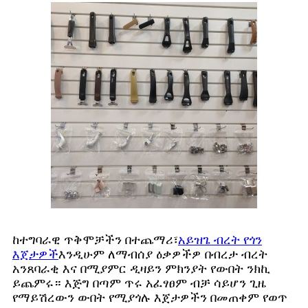
ከተግባራዊ ጥቅሞቻችን በተጨማሪ፣
አይዝጌ ብረት የጎን
እጀታዎች
እንዲሁም ለማብሰያ ዕቃዎችዎ በብረታ ብረት
አንጸባራቂ እና በሚያምር ዲዛይን ምክንያት የውበት ንክኪ
ይጨምሩ። እጅግ በጣም ጥሩ አፈፃፀም ብቻ ሳይሆን ጊዜ
የማይሽረውን ውበት የሚያጎሉ እጀታዎችን በመጠቀም የወጥ