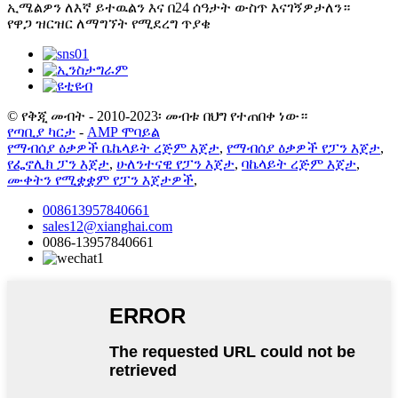
ኢሜልዎን ለእኛ ይተዉልን እና በ24 ሰዓታት ውስጥ እናገኝዎታለን።
የዋጋ ዝርዝር ለማግኘት የሚደረግ ጥያቄ
© የቅጂ መብት - 2010-2023፡ መብቱ በህግ የተጠበቀ ነው።
የጣቢያ ካርታ
-
AMP ሞባይል
የማብሰያ ዕቃዎች ቤኬላይት ረጅም እጀታ
,
የማብሰያ ዕቃዎች የፓን እጀታ
,
የፌኖሊክ ፓን እጀታ
,
ሁለንተናዊ የፓን እጀታ
,
ባኬላይት ረጅም እጀታ
,
ሙቀትን የሚቋቋም የፓን እጀታዎች
,
008613957840661
sales12@xianghai.com
0086-13957840661