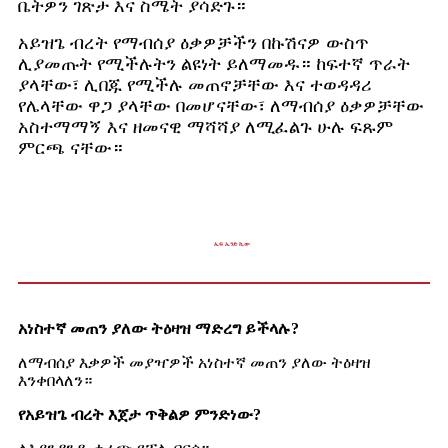
ቤትዎን ገጽታ እና ስሜት ያሳድጉ።
አይዝጌ ብረት የማብሰያ ዕቃዎቻችን በኩሽናዎ ውስጥ
ሊያመጡት የሚችሉትን ልዩነት ይለማመዱ። ከፍተኛ ጥራት
ያላቸው፣ ሊበጁ የሚችሉ መጠኖቻቸው እና ተወዳዳሪ
የሌላቸው ዋጋ ያላቸው በመሆናቸው፣ ለማብሰያ ዕቃዎቻቸው
አስተማማኝ እና ዘመናዊ ማሻሻያ ለሚፈልጉ ሁሉ ፍጹም
ምርጫ ናቸው።
ኤፍ ኤንድ ኪው
አነስተኛ መጠን ያለው ትዕዛዝ ማድረግ ይችላሉ?
ለማብሰያ እቃዎች መያዣዎች አነስተኛ መጠን ያለው ትዕዛዝ
እንቀበላለን።
የአይዝጌ ብረት እጀታ ጥቅልዎ ምንድነው?