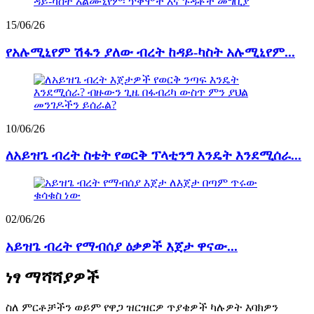
15/06/26
የአሉሚኒየም ሽፋን ያለው ብረት ከዳይ-ካስት አሉሚኒየም...
10/06/26
ለአይዝጌ ብረት ስቴት የወርቅ ፕላቲንግ እንዴት እንደሚሰራ...
02/06/26
አይዝጌ ብረት የማብሰያ ዕቃዎች እጀታ ዋናው...
ነፃ ማሻሻያዎች
ስለ ምርቶቻችን ወይም የዋጋ ዝርዝርዎ ጥያቄዎች ካሉዎት እባክዎን