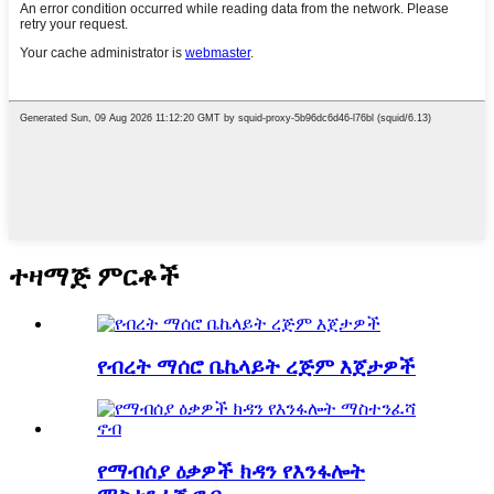
ተዛማጅ ምርቶች
የብረት ማሰሮ ቤኬላይት ረጅም እጀታዎች
የማብሰያ ዕቃዎች ክዳን የእንፋሎት