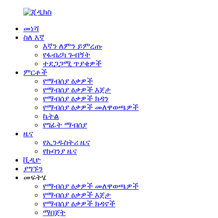
መነሻ
ስለ እኛ
እኛን ለምን ይምረጡ
የፋብሪካ ጉብኝት
ተደጋጋሚ ጥያቄዎች
ምርቶች
የማብሰያ ዕቃዎች
የማብሰያ ዕቃዎች እጀታ
የማብሰያ ዕቃዎች ክዳን
የማብሰያ ዕቃዎች መለዋወጫዎች
ኬትል
የግፊት ማብሰያ
ዜና
የኢንዱስትሪ ዜና
የኩባንያ ዜና
ቪዲዮ
ያግኙን
መፍትሄ
የማብሰያ ዕቃዎች መለዋወጫዎች
የማብሰያ ዕቃዎች እጀታ
የማብሰያ ዕቃዎች ክዳኖች
ማበጀት