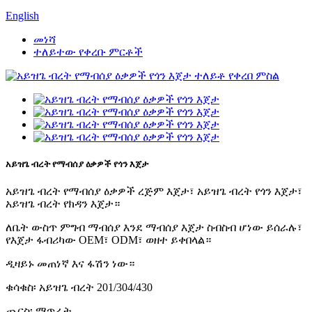
English
መነሻ
ተለይተው የቀረቡ ምርቶች
አይዝጌ ብረት የማብሰያ ዕቃዎች የጎን እጀታ
አይዝጌ ብረት የማብሰያ ዕቃዎች ረጅም እጀታ፣ አይዝጌ ብረት የጎን እጀታ፣
አይዝጌ ብረት የክዳን እጀታ።
ለቤት ውስጥ ምግብ ማብሰያ እንደ ማብሰያ እጀታ ስብስብ ሆነው ይሰራሉ፣
የእጀታ ፋብሪካው OEM፣ ODM፣ ወዘተ ይቀበላል።
ዲዛይኑ መጠነኛ እና ፋሽን ነው።
ቁሳቁስ፡ አይዝጌ ብረት 201/304/430
ጨርስ፡ ማጥራት