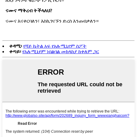
ለእያንዳንዱ ቁራጭ የፖሊ ቦርሳ።
ናሙና ማቅረብ ትችላለህ?
ናሙና እናቀርባለን፣ እስኪገናኙን ድረስ እንጠብቃለን።
ቀዳሚ፡
የሻይ ኬትል አፍ የአሉሚኒየም ስፖት
ቀጣይ፡
የአሉሚኒየም ነበልባል መከላከያ ከቀለም ጋር