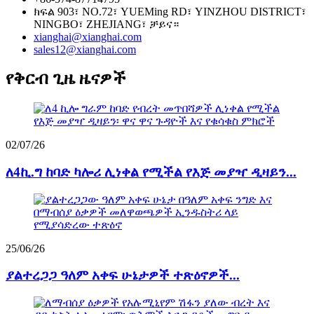
ክፍል 903፣ NO.72፣ YUEMing RD፣ YINZHOU DISTRICT፣
NINGBO፣ ZHEJIANG፣ ቻይና።
xianghai@xianghai.com
sales12@xianghai.com
የቅርብ ጊዜ ዜናዎች
02/07/26
ለ4ኪ.ግ ከባድ ካሎሪ ሊነቀል የሚችል የእጅ መያዣ ዲዛይን...
25/06/26
ያልተረጋጋ ዓለም አቀፍ ሁኔታዎች ተጽዕኖዎች...