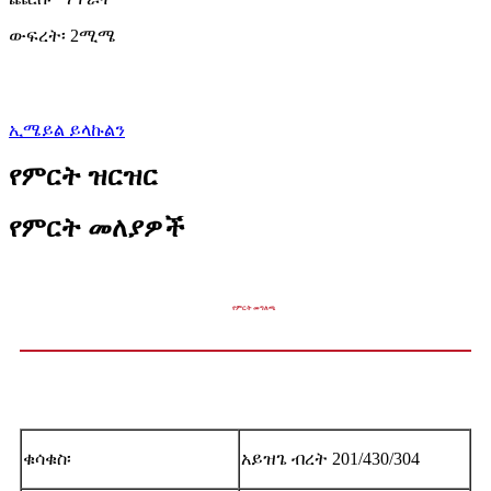
ውፍረት፡ 2ሚሜ
ኢሜይል ይላኩልን
የምርት ዝርዝር
የምርት መለያዎች
የምርት መግለጫ
ቁሳቁስ፡
አይዝጌ ብረት 201/430/304