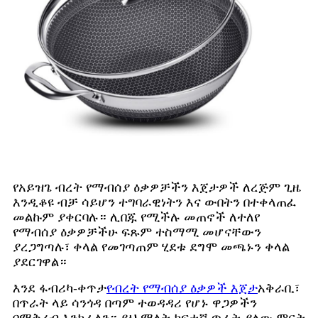
የአይዝጌ ብረት የማብሰያ ዕቃዎቻችን እጀታዎች ለረጅም ጊዜ
እንዲቆዩ ብቻ ሳይሆን ተግባራዊነትን እና ውበትን በተቀላጠፈ
መልኩም ያቀርባሉ። ሊበጁ የሚችሉ መጠኖች ለተለየ
የማብሰያ ዕቃዎቻችሁ ፍጹም ተስማሚ መሆናቸውን
ያረጋግጣሉ፣ ቀላል የመገጣጠም ሂደቱ ደግሞ መጫኑን ቀላል
ያደርገዋል።
እንደ ፋብሪካ-ቀጥታ
የብረት የማብሰያ ዕቃዎች እጀታ
አቅራቢ፣
በጥራት ላይ ሳንጎዳ በጣም ተወዳዳሪ የሆኑ ዋጋዎችን