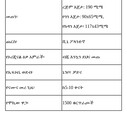
ረጅም እጀታ: 190 ሚሜ
መጠን፡
የጎን እጀታ: 90x65ሚሜ,
የክዳን እጀታ፡ 117x43ሚሜ
ጨርስ፡
ሺኒ ፖላንድኛ
የኦሪጂናል ዕቃ አምራች፡
ብጁ እንኳን ደህና መጡ
የኤፍኦቢ ወደብ፡
ኒንቦ፣ ቻይና
የናሙና መሪ ጊዜ፡
ከ5-10 ቀናት
የሞኪው ዋጋ፡
1500 ቁርጥራጮች