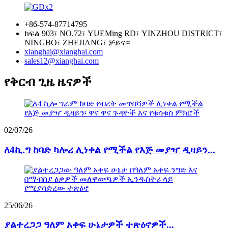
+86-574-87714795
ክፍል 903፣ NO.72፣ YUEMing RD፣ YINZHOU DISTRICT፣
NINGBO፣ ZHEJIANG፣ ቻይና።
xianghai@xianghai.com
sales12@xianghai.com
የቅርብ ጊዜ ዜናዎች
02/07/26
ለ4ኪ.ግ ከባድ ካሎሪ ሊነቀል የሚችል የእጅ መያዣ ዲዛይን...
25/06/26
ያልተረጋጋ ዓለም አቀፍ ሁኔታዎች ተጽዕኖዎች...