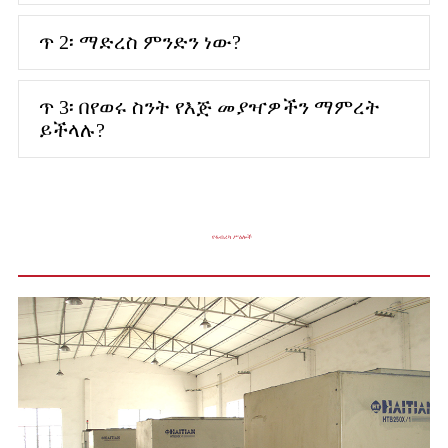
ጥ 2፡ ማድረስ ምንድን ነው?
ጥ 3፡ በየወሩ ስንት የእጅ መያዣዎችን ማምረት
ይችላሉ?
የፋብሪካ ሥዕሎች