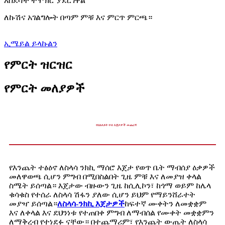
አስደሳች ተሞክሮ ያደርገዋል
ለኩሽና አገልግሎት በጣም ምቹ እና ምርጥ ምርጫ።
ኢሜይል ይላኩልን
የምርት ዝርዝር
የምርት መለያዎች
የቤኬላይት ኖብ እጀታዎች መጨረሻ
የእንጨት ተፅዕኖ ለስላሳ ንክኪ ማሰሮ እጀታ የወጥ ቤት ማብሰያ ዕቃዎች
መለዋወጫ ሲሆን ምግብ በሚበስልበት ጊዜ ምቹ እና ለመያዝ ቀላል
ስሜት ይሰጣል። እጀታው ብዙውን ጊዜ ከሲሊኮን፣ ከጎማ ወይም ከሌላ
ቁሳቁስ የተሰራ ለስላሳ ሽፋን ያለው ሲሆን ይህም የማይንሸራተት
መያዣ ይሰጣል።
ለስላሳ-ንክኪ እጀታዎች
ከፍተኛ ሙቀትን ለመቋቋም
እና ለቀላል እና ደህንነቱ የተጠበቀ ምግብ ለማብሰል የሙቀት መቋቋምን
ለማቅረብ የተነደፉ ናቸው። በተጨማሪም፣ የእንጨት ውጤት ለስላሳ