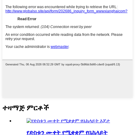
ተዛማጅ ምርቶች
የድስቱን ሙቀት የሚቋቋም የቤኬላይት