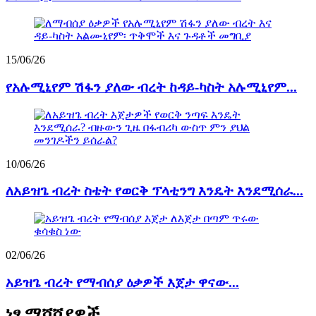
15/06/26
የአሉሚኒየም ሽፋን ያለው ብረት ከዳይ-ካስት አሉሚኒየም...
10/06/26
ለአይዝጌ ብረት ስቴት የወርቅ ፕላቲንግ እንዴት እንደሚሰራ...
02/06/26
አይዝጌ ብረት የማብሰያ ዕቃዎች እጀታ ዋናው...
ነፃ ማሻሻያዎች