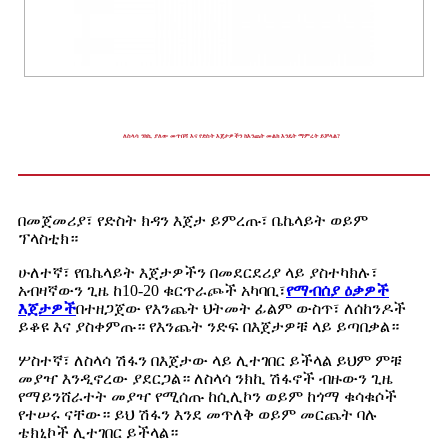
ለስላሳ ንክኪ ያለው መጥበሻ እና የድስት እጀታዎችን ከእንጨት መልክ እንዴት ማምረት ይቻላል?
በመጀመሪያ፣ የድስት ክዳን እጀታ ይምረጡ፣ ቤኬላይት ወይም
ፕላስቲክ።
ሁለተኛ፣ የቤኬላይት እጀታዎችን በመደርደሪያ ላይ ያስተካክሉ፣
አብዛኛውን ጊዜ ከ10-20 ቁርጥራጮች አካባቢ፣
የማብሰያ ዕቃዎች
እጀታዎች
በተዘጋጀው የእንጨት ህትመት ፊልም ውስጥ፣ ለሰከንዶች
ይቆዩ እና ያስቀምጡ። የእንጨት ንድፍ በእጀታዎቹ ላይ ይጣበቃል።
ሦስተኛ፣ ለስላሳ ሽፋን በእጀታው ላይ ሊተገበር ይችላል ይህም ምቹ
መያዣ እንዲኖረው ያደርጋል። ለስላሳ ንክኪ ሽፋኖች ብዙውን ጊዜ
የማይንሸራተት መያዣ የሚሰጡ ከሲሊኮን ወይም ከጎማ ቁሳቁሶች
የተሠሩ ናቸው። ይህ ሽፋን እንደ መጥለቅ ወይም መርጨት ባሉ
ቴክኒኮች ሊተገበር ይችላል።