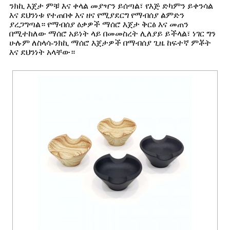
ንክኪ እጀታ ምቹ እና ቀላል መያዣን ይሰጣል፣ የእጅ ድካምን ይቀንሳል
እና ደህንነቱ የተጠበቀ እና ዘና የሚያደርግ የማብሰያ ልምድን
ያረጋግጣል። የማብሰያ ዕቃዎች ማሰሮ እጀታ ቅርፅ እና መጠን
በሚተከለው ማሰሮ አይነት ላይ በመመስረት ሊለያይ ይችላል፣ ነገር ግን
ሁሉም ለስላሳ-ንክኪ ማሰሮ እጀታዎች በማብሰያ ጊዜ ከፍተኛ ምቾት
እና ደህንነት አላቸው።