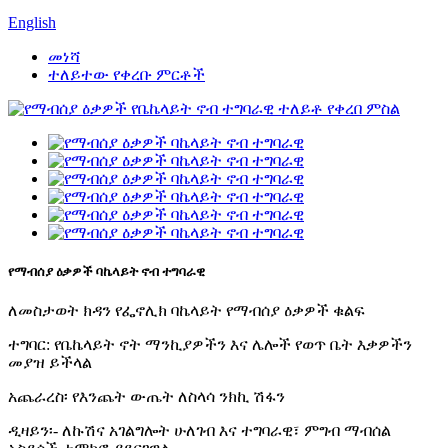
English
መነሻ
ተለይተው የቀረቡ ምርቶች
የማብሰያ ዕቃዎች ባኬላይት ኖብ ተግባራዊ
ለመስታወት ክዳን የፌኖሊክ ባኬላይት የማብሰያ ዕቃዎች ቁልፍ
ተግባር: የቤኬላይት ኖት ማንኪያዎችን እና ሌሎች የወጥ ቤት እቃዎችን
መያዝ ይችላል
አጨራረስ፡ የእንጨት ውጤት ለስላሳ ንክኪ ሽፋን
ዲዛይን፡- ለኩሽና አገልግሎት ሁለገብ እና ተግባራዊ፣ ምግብ ማብሰል