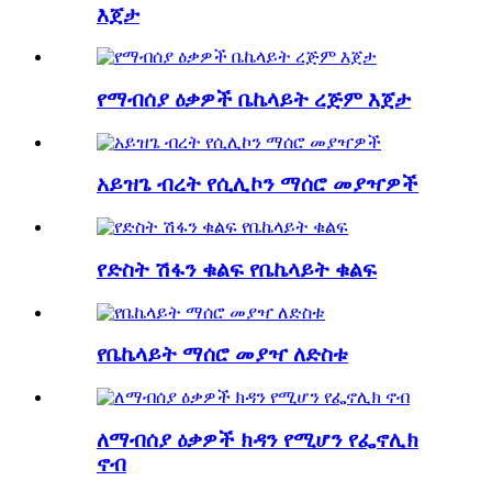
እጀታ
የማብሰያ ዕቃዎች ቤኬላይት ረጅም እጀታ
አይዝጌ ብረት የሲሊኮን ማሰሮ መያዣዎች
የድስት ሽፋን ቁልፍ የቤኬላይት ቁልፍ
የቤኬላይት ማሰሮ መያዣ ለድስቱ
ለማብሰያ ዕቃዎች ክዳን የሚሆን የፌኖሊክ
ኖብ