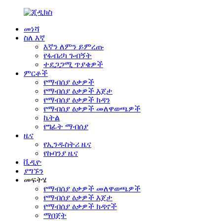
መነሻ
ስለ እኛ
እኛን ለምን ይምረጡ
የፋብሪካ ጉብኝት
ተደጋጋሚ ጥያቄዎች
ምርቶች
የማብሰያ ዕቃዎች
የማብሰያ ዕቃዎች እጀታ
የማብሰያ ዕቃዎች ክዳን
የማብሰያ ዕቃዎች መለዋወጫዎች
ኬትል
የግፊት ማብሰያ
ዜና
የኢንዱስትሪ ዜና
የኩባንያ ዜና
ቪዲዮ
ያግኙን
መፍትሄ
የማብሰያ ዕቃዎች መለዋወጫዎች
የማብሰያ ዕቃዎች እጀታ
የማብሰያ ዕቃዎች ክዳኖች
ማበጀት