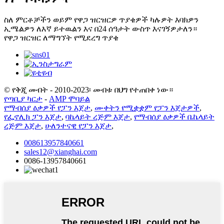
ስለ ምርቶቻችን ወይም የዋጋ ዝርዝርዎ ጥያቄዎች ካሉዎት እባክዎን
ኢሜልዎን ለእኛ ይተዉልን እና በ24 ሰዓታት ውስጥ እናገኝዎታለን።
የዋጋ ዝርዝር ለማግኘት የሚደረግ ጥያቄ
© የቅጂ መብት - 2010-2023፡ መብቱ በህግ የተጠበቀ ነው።
የጣቢያ ካርታ
-
AMP ሞባይል
የማብሰያ ዕቃዎች የፓን እጀታ
,
ሙቀትን የሚቋቋም የፓን እጀታዎች
,
የፌኖሊክ ፓን እጀታ
,
ባኬላይት ረጅም እጀታ
,
የማብሰያ ዕቃዎች ቤኬላይት
ረጅም እጀታ
,
ሁለንተናዊ የፓን እጀታ
,
008613957840661
sales12@xianghai.com
0086-13957840661