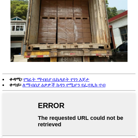
ቀዳሚ፡
የግፊት ማብሰያ ቤኬላይት የጎን እጀታ
ቀጣይ፡
ለማብሰያ ዕቃዎች ክዳን የሚሆን የፌኖሊክ ኖብ