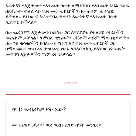
አራተኛ፣ የእጀታውን የእንጨት ገጽታ ለማሻሻል፣ የእንጨት እህል ንድፍ
በእጀታው ወለል ላይ የህትመት ቴክኒኮችን በመጠቀም ሊተገበር
ይችላል። ይህ ውብ እና ተግባራዊ የሆነ እውነተኛ የእንጨት ገጽታ
ሊፈጥር ይችላል።
በመጨረሻም፣ እጀታውን ከድስቱ ጋር ለማያያዝ የተለያዩ ቴክኒኮችን
መጠቀም ይቻላል፣ ለምሳሌ ዊንጮች፣ ሪቬቶች ወይም ማጣበቂያዎች።
ዘመናዊ ቁሳቁሶችን ከባለሙያ ሽፋን እና የህትመት ቴክኒኮች ጋር
በማጣመር፣ ውብ እና ተግባራዊ የሆኑ ለስላሳ ንክኪ ያላቸው የእንጨት
መጥበሻ እጀታዎችን ማምረት ይቻላል።
ተደጋጋሚ ጥያቄዎች
ጥ 1፡ ፋብሪካዎ የት ነው?
መ፡ በኒንቦ፣ ቻይና፣ ወደ ወደቡ አንድ ሰዓት መንገድ።