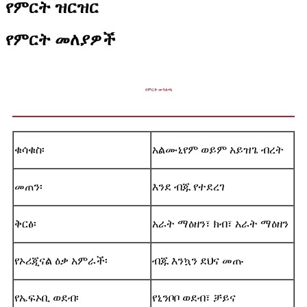
የምርት ዝርዝር
የምርት መለያዎች
የምርት መግለጫ
ቁሳቁስ፡
አልሙኒየም ወይም አይዝጌ ብረት
መጠን፡
እንደ ብጁ የተደረገ
ቅርፅ፡
አራት ማዕዘን፣ ክብ፣ አራት ማዕዘን
የኦሪጂናል ዕቃ አምራች፡
ብጁ እንኳን ደህና መጡ
የኤፍኦቢ ወደብ፡
የኒንቦቦ ወደብ፣ ቻይና