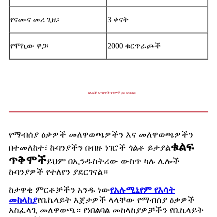
የናሙና መሪ ጊዜ፡
3 ቀናት
የሞኪው ዋጋ፡
2000 ቁርጥራጮች
ከሌሎች ኩባንያዎች ጥቅሞች ጋር ሲነጻጸር:
የማብሰያ ዕቃዎች መለዋወጫዎችን እና መለዋወጫዎችን
ቁልፍ
በተመለከተ፣ ኩባንያችን በብዙ ነገሮች ጎልቶ ይታያል
ጥቅሞች
ይህም በኢንዱስትሪው ውስጥ ካሉ ሌሎች
ኩባንያዎች የተለየን ያደርገናል።
ከታዋቂ ምርቶቻችን አንዱ ነው
የአሉሚኒየም የእሳት
መከላከያ
የቤኬላይት እጀታዎች ላላቸው የማብሰያ ዕቃዎች
አስፈላጊ መለዋወጫ። የነበልባል መከላከያዎቻችን የቤኬላይት