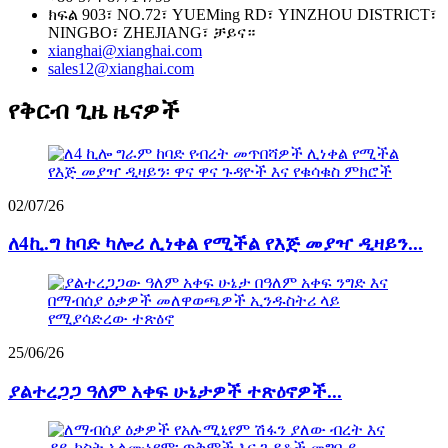
ክፍል 903፣ NO.72፣ YUEMing RD፣ YINZHOU DISTRICT፣
NINGBO፣ ZHEJIANG፣ ቻይና።
xianghai@xianghai.com
sales12@xianghai.com
የቅርብ ጊዜ ዜናዎች
02/07/26
ለ4ኪ.ግ ከባድ ካሎሪ ሊነቀል የሚችል የእጅ መያዣ ዲዛይን...
25/06/26
ያልተረጋጋ ዓለም አቀፍ ሁኔታዎች ተጽዕኖዎች...