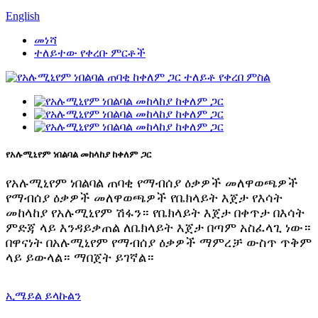
English
መነሻ
ተለይተው የቀረቡ ምርቶች
የአሉሚኒየም ነበልባል መከላከያ ከቀለም ጋር
የአሉሚኒየም ነበልባል ጠባቂ የማብሰያ ዕቃዎች መለዋወጫዎች
የማብሰያ ዕቃዎች መለዋወጫዎች የቤክላይት እጀታ የእሳት
መከላከያ የአሉሚኒየም ሽፋን። የቤክላይት እጀታ በቀጥታ በእሳት
ምድጃ ላይ እንዳይቃጠል ለቤክላይት እጀታ በጣም አስፈላጊ ነው።
በዋናነት በአሉሚኒየም የማብሰያ ዕቃዎች ማምረቻ ውስጥ ጥቅም
ላይ ይውላል። ማበጀት ይገኛል።
ኢሜይል ይላኩልን