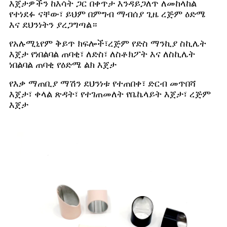
እጀታዎችን ከእሳት ጋር በቀጥታ እንዳይጋለጥ ለመከላከል
የተነደፉ ናቸው፣ ይህም በምግብ ማብሰያ ጊዜ ረጅም ዕድሜ
እና ደህንነትን ያረጋግጣል።
የአሉሚኒየም ቅይጥ ክፍሎች፣
ረጅም የድስ ማንኪያ ስኪሌት
እጀታ የነበልባል ጠባቂ፣ ለድስ፣ ለስቶክፖት እና ለስኪሌት
ነበልባል ጠባቂ የዕድሜ ልክ እጀታ
የእቃ ማጠቢያ ማሽን ደህንነቱ የተጠበቀ፣ ድርብ መጥበሻ
እጀታ፣ ቀላል ጽዳት፣ የተገጠመለት የቤኬላይት እጀታ፣ ረጅም
እጀታ