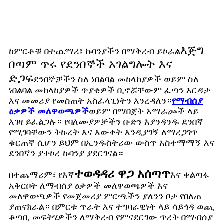
እጅግ
ከምርቶቹ በተጨማሪ፣ ኩባንያችን በማቅረብ ይኮራል
በጣም ጥሩ የደንበኞች አገልግሎት እና
ድጋፍ
ደንበኞቻችን ስለ ነበልባል መከላከያዎች ወይም ስለ
ነበልባል መከላከያዎች ጥያቄዎች ቢኖሯቸውም ፈጣን እርዳታ
እና መመሪያ የመስጠት አስፈላጊነትን እንረዳለን።
የማብሰያ
ዕቃዎች መለዋወጫዎች
ወይም በማበጀት አማራጮች ላይ
እገዛ ይፈልጋሉ። የባለሙያዎቻችን ቡድን እያንዳንዱ ደንበኛ
የሚገባቸውን ትኩረት እና እውቀት እንዲያገኝ ለማረጋገጥ
ቁርጠኛ ሲሆን ይህም በኢንዱስትሪው ውስጥ አስተማማኝ እና
ደንበኛን ያተኮረ ኩባንያ ያደርገናል።
ተወዳዳሪ ዋጋ አሰጣጥ
በተጨማሪም፣ የእኛ
እና ቀልጣፋ
አቅርቦት ለማብሰያ ዕቃዎች መለዋወጫዎች እና
መለዋወጫዎች የመጀመሪያ ምርጫችን ያለንን ቦታ የበለጠ
ያጠናክራል። በምርቱ ጥራት እና ተግባራዊነት ላይ ሳይጎዳ ወጪ
ቆጣቢ መፍትሄዎችን ለማቅረብ የምናደርገው ጥረት በማብሰያ