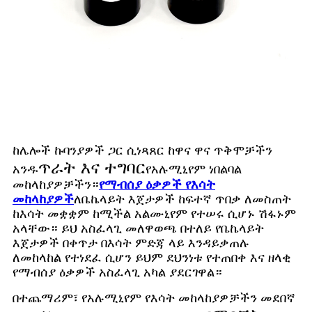
ከሌሎች ኩባንያዎች ጋር ሲነጻጸር ከዋና ዋና ጥቅሞቻችን
ጥራት እና ተግባር
አንዱ
የአሉሚኒየም ነበልባል
መከላከያዎቻችን።
የማብሰያ ዕቃዎች የእሳት
መከላከያዎች
ለቤኬላይት እጀታዎች ከፍተኛ ጥበቃ ለመስጠት
ከእሳት መቋቋም ከሚችል አልሙኒየም የተሠሩ ሲሆኑ ሽፋኑም
አላቸው። ይህ አስፈላጊ መለዋወጫ በተለይ የቤኬላይት
እጀታዎች በቀጥታ በእሳት ምድጃ ላይ እንዳይቃጠሉ
ለመከላከል የተነደፈ ሲሆን ይህም ደህንነቱ የተጠበቀ እና ዘላቂ
የማብሰያ ዕቃዎች አስፈላጊ አካል ያደርገዋል።
በተጨማሪም፣ የአሉሚኒየም የእሳት መከላከያዎቻችን መደበኛ