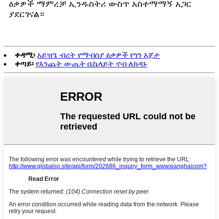
ዕቃዎች ማምረቻ ኢንዱስትሪ ውስጥ አስተማማኝ አጋር
ያደርገናል።
ቀዳሚ፡
አይዝጌ ብረት የማብሰያ ዕቃዎች የጎን እጀታ
ቀጣይ፡
የእንጨት ውጤት ቤኬላይት ኖብ ለክዳኑ