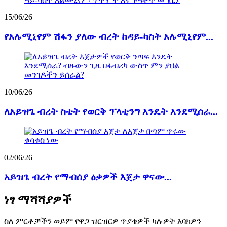
15/06/26
የአሉሚኒየም ሽፋን ያለው ብረት ከዳይ-ካስት አሉሚኒየም...
10/06/26
ለአይዝጌ ብረት ስቴት የወርቅ ፕላቲንግ እንዴት እንደሚሰራ...
02/06/26
አይዝጌ ብረት የማብሰያ ዕቃዎች እጀታ ዋናው...
ነፃ ማሻሻያዎች
ስለ ምርቶቻችን ወይም የዋጋ ዝርዝርዎ ጥያቄዎች ካሉዎት እባክዎን