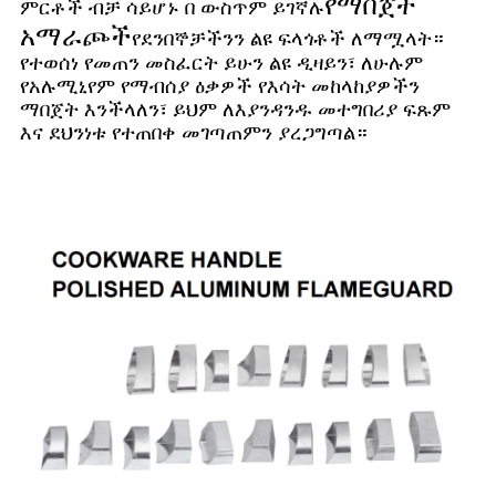
የማበጀት
ምርቶች ብቻ ሳይሆኑ በ ውስጥም ይገኛሉ
አማራጮች
የደንበኞቻችንን ልዩ ፍላጎቶች ለማሟላት።
የተወሰነ የመጠን መስፈርት ይሁን ልዩ ዲዛይን፣ ለሁሉም
የአሉሚኒየም የማብሰያ ዕቃዎች የእሳት መከላከያዎችን
ማበጀት እንችላለን፣ ይህም ለእያንዳንዱ መተግበሪያ ፍጹም
እና ደህንነቱ የተጠበቀ መገጣጠምን ያረጋግጣል።