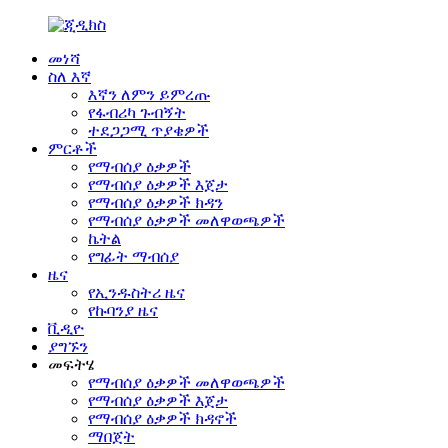
መነሻ
ስለ እኛ
እኛን ለምን ይምረጡ
የፋብሪካ ጉብኝት
ተደጋጋሚ ጥያቄዎች
ምርቶች
የማብሰያ ዕቃዎች
የማብሰያ ዕቃዎች እጀታ
የማብሰያ ዕቃዎች ክዳን
የማብሰያ ዕቃዎች መለዋወጫዎች
ኬትል
የግፊት ማብሰያ
ዜና
የኢንዱስትሪ ዜና
የኩባንያ ዜና
ቪዲዮ
ያግኙን
መፍትሄ
የማብሰያ ዕቃዎች መለዋወጫዎች
የማብሰያ ዕቃዎች እጀታ
የማብሰያ ዕቃዎች ክዳኖች
ማበጀት