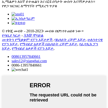
ኢሜልዎን ለእኛ ይተዉልን እና በ24 ሰዓታት ውስጥ እናገኝዎታለን።
የዋጋ ዝርዝር ለማግኘት የሚደረግ ጥያቄ
© የቅጂ መብት - 2010-2023፡ መብቱ በህግ የተጠበቀ ነው።
የጣቢያ ካርታ
-
AMP ሞባይል
ሙቀትን የሚቋቋም የፓን እጀታዎች
,
ባኬላይት ረጅም እጀታ
,
ሁለንተናዊ
የፓን እጀታ
,
የማብሰያ ዕቃዎች ቤኬላይት ረጅም እጀታ
,
የፌኖሊክ ፓን
እጀታ
,
የማብሰያ ዕቃዎች የፓን እጀታ
,
008613957840661
sales12@xianghai.com
0086-13957840661