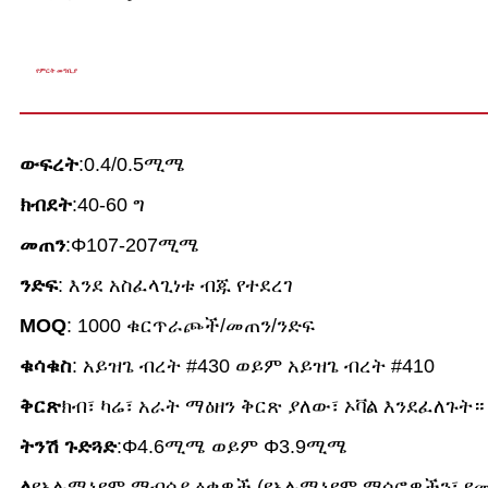
የምርት መግቢያ
ውፍረት
:0.4/0.5ሚሜ
ክብደት
:40-60 ግ
መጠን
:Φ107-207ሚሜ
ንድፍ
: እንደ አስፈላጊነቱ ብጁ የተደረገ
MOQ
: 1000 ቁርጥራጮች/መጠን/ንድፍ
ቁሳቁስ
: አይዝጌ ብረት #430 ወይም አይዝጌ ብረት #410
ቅርጽ
ክብ፣ ካሬ፣ አራት ማዕዘን ቅርጽ ያለው፣ ኦቫል እንደፈለጉት
ትንሽ ጉድጓድ
:Φ4.6ሚሜ ወይም Φ3.9ሚሜ
ለ
የአሉሚኒየም ማብሰያ ዕቃዎች (የአሉሚኒየም ማሰሮዎችን፣ የመ