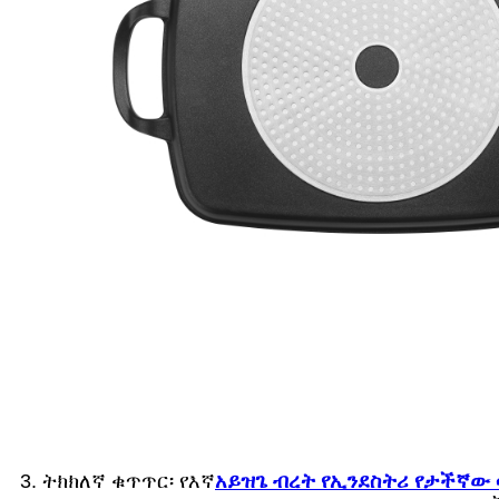
3. ትክክለኛ ቁጥጥር፡ የእኛ
አይዝጌ ብረት የኢንደስትሪ የታችኛው 