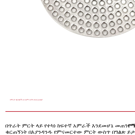
የምርት ዝርዝሮች እና ለምን እኛን ይመርጡናል?
በጥራት ምርት ላይ የተካነ ከፍተኛ አምራች እንደመሆኔ መጠን
የ
ቁርጠኝነት በእያንዳንዱ የምናመርተው ምርት ውስጥ በግልጽ ይታ