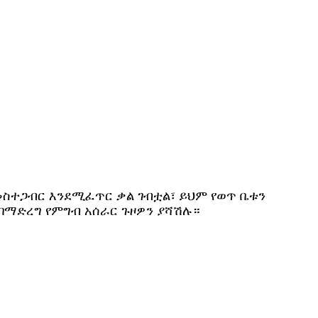
ስተጋብር እንደሚፈጥር ቃል ገብቷል፣ ይህም የወጥ ቤቱን
በማድረግ የምግብ አሰራር ጉዞዎን ያሻሽሉ።