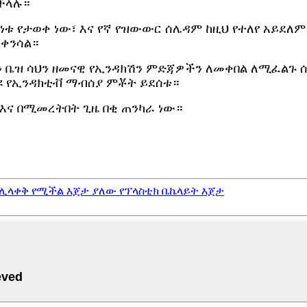
ችላሉ።
ህንነቱ የታወቀ ነው፣ እና የኛ የዝውውር ሰሌዳም ከዚህ የተለየ አይደ
ይቀንሳል።
ክሽን ቤዝ ሳህን ዘመናዊ የኢንዳክሽን ምድጃዎችን ለመቀበል ለሚፈል
ዩ የኢንዳክቲቭ ማብሰያ ምቾት ይደሰቱ።
እና በሚመረትበት ጊዜ በቂ ጠንካራ ነው።
ሊላቀቅ የሚችል እጀታ ያለው የፕላስቲክ ቤኬላይት እጀታ