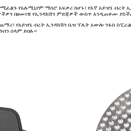
ር የሚፈልጉ የአሉሚኒየም ማሰሮ አፍቃሪ ከሆኑ፣ የእኛ አይዝጌ ብረት 
ቃዎችዎን በዘመናዊ የኢንዳክሽን ምድጃዎች ውስጥ እንዲጠቀሙ ያስ
በተጨማሪ፣ የአይዝጌ ብረት ኢንዳክሽን ቤዝ ፕሌት አውሎ ንፋስ ስፒ
ግብን ሰላም ይበሉ።