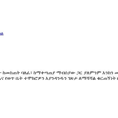
ት ከመስጠት ባለፈ፣ ከማቀጣጠያ ማብሰያው ጋር ያለምንም እንከን መ
እና የወጥ ቤት ተሞክሮዎን እያንዳንዱን ገጽታ ለማሻሻል ቁርጠኝነት 