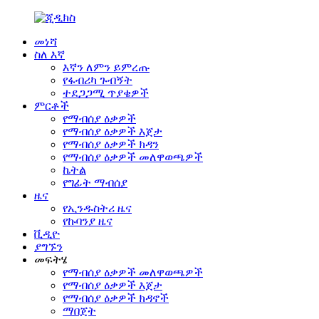
መነሻ
ስለ እኛ
እኛን ለምን ይምረጡ
የፋብሪካ ጉብኝት
ተደጋጋሚ ጥያቄዎች
ምርቶች
የማብሰያ ዕቃዎች
የማብሰያ ዕቃዎች እጀታ
የማብሰያ ዕቃዎች ክዳን
የማብሰያ ዕቃዎች መለዋወጫዎች
ኬትል
የግፊት ማብሰያ
ዜና
የኢንዱስትሪ ዜና
የኩባንያ ዜና
ቪዲዮ
ያግኙን
መፍትሄ
የማብሰያ ዕቃዎች መለዋወጫዎች
የማብሰያ ዕቃዎች እጀታ
የማብሰያ ዕቃዎች ክዳኖች
ማበጀት