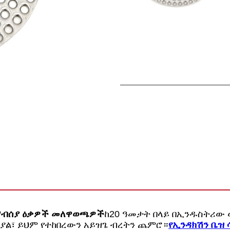
ማብሰያ ዕቃዎች መለዋወጫዎች
ከ20 ዓመታት በላይ በኢንዱስትሪው 
ያል፣ ይህም የተከበረውን አይዝጌ ብረትን ጨምሮ።
የኢንዳክሽን ቤዝ 