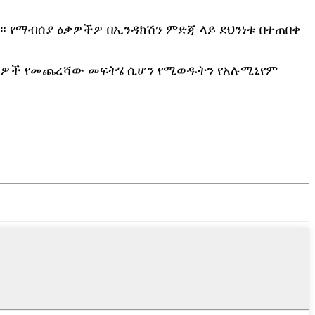
ለም። የማብሰያ ዕቃዎችዎ በኢንዳክሽን ምድጃ ላይ ደህንነቱ በተጠበቀ
ጉ ሰዎች የመጨረሻው መፍትሄ ሲሆን የሚወዱትን የአሉሚኒየም