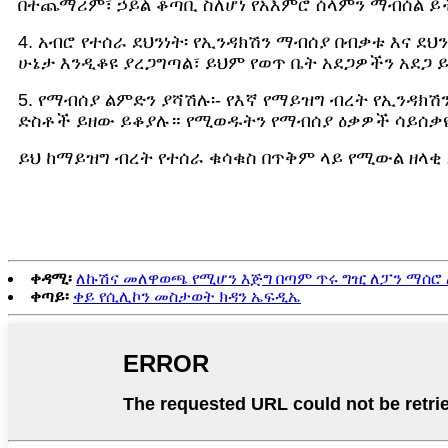
በተጨማሪም፣ ኃይል ቆጣቢ ስለሆነ የአእምሮ ሰላምን ማብሰል ይ
4. አብሮ የተሰራ ደህንነት፡ የኢንዳክሽን ማብሰያ በብቃቱ እና ደ
ሁኔታ እንዲቆዩ ያረጋግጣል፣ ይህም የወጥ ቤት አደጋዎችን አደጋ 
5. የማብሰያ ልምድን ያሻሽሉ፡- የእኛ የማይዝግ ብረት የኢንዳ
ድስቶች ይዘው ይቆያሉ። የሚወዱትን የማብሰያ ዕቃዎች ሳይሰቃ
ይህ ከማይዝግ ብረት የተሰራ ቁሳቁስ በጥቅም ላይ የሚውል ዘላቂ 
ቀዳሚ፡
ለኩሽና መለዋወጫ የሚሆን እጅግ በጣም ጥሩ ግዢ ለፓን ማሰሮ 
ቀጣይ፡
ቀይ የሲሊኮን መስታወት ክዳን ኤፍዲኤ