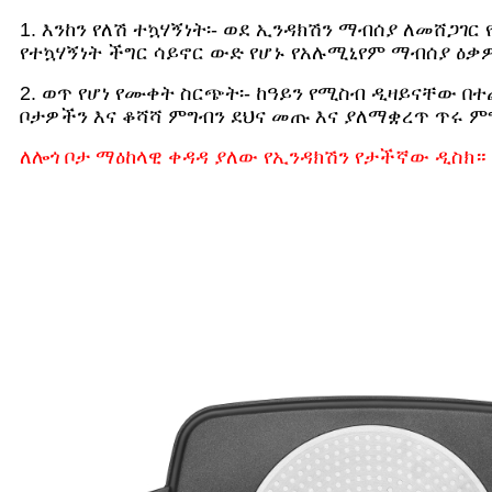
1. እንከን የለሽ ተኳሃኝነት፡- ወደ ኢንዳክሽን ማብሰያ ለመሸጋገ
የተኳሃኝነት ችግር ሳይኖር ውድ የሆኑ የአሉሚኒየም ማብሰያ ዕ
2. ወጥ የሆነ የሙቀት ስርጭት፡- ከዓይን የሚስብ ዲዛይናቸው 
ቦታዎችን እና ቆሻሻ ምግብን ደህና መጡ እና ያለማቋረጥ ጥሩ ም
ለሎጎ ቦታ ማዕከላዊ ቀዳዳ ያለው የኢንዳክሽን የታችኛው ዲስክ።