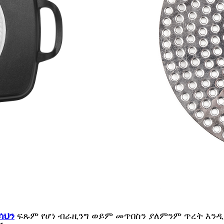
ሳህን
ፍጹም የሆነ ብራዚንግ ወይም መጥበስን ያለምንም ጥረት እን