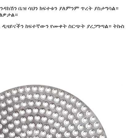
ኢንዳክሽን ቤዝ ሳህን ክፍተቱን ያለምንም ጥረት ያስታግሳል።
ችልዎታል።
ራል ዲዛይናችን ከፍተኛውን የሙቀት ስርጭት ያረጋግጣል። ትኩስ