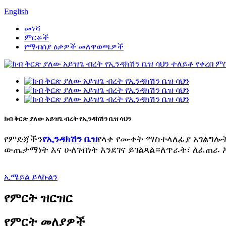
English
መነሻ
ምርቶች
የማብሰያ ዕቃዎች መለዋወጫዎች
ክብ ቅርጽ ያለው አይዝጌ ብረት የኢንዳክሽን ቤዝ ሳህን
የምድጃችን
የኢንዳክሽን ቤዝ
የላቀ የሙቀት ማስተላለፊያ አገልግሎ
ውጤታማነት እና ሁለገብነት እንደገና ይገልጻል።
ለጥራት፣ ለፈጠራ 
ኢሜይል ይላኩልን
የምርት ዝርዝር
የምርት መለያዎች