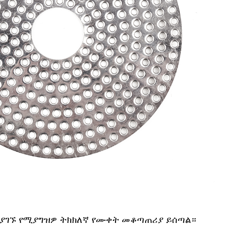
ዲያገኙ የሚያግዝዎ ትክክለኛ የሙቀት መቆጣጠሪያ ይሰጣል።