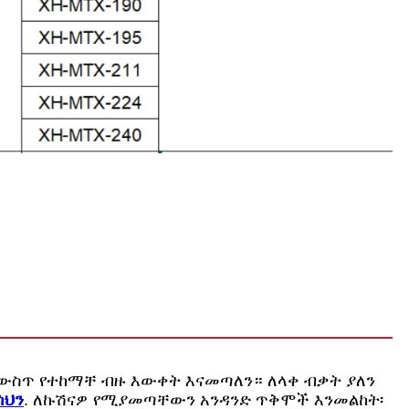
ውስጥ የተከማቸ ብዙ እውቀት እናመጣለን። ለላቀ ብቃት ያለን
ሳህን
. ለኩሽናዎ የሚያመጣቸውን አንዳንድ ጥቅሞች እንመልከት፡