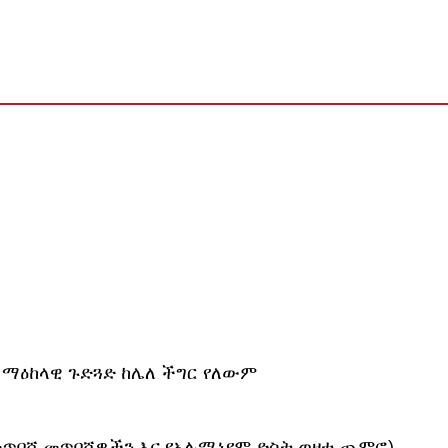
። ማዕከላዊ ጉድጓድ ከሌለ ችግር የለውም
ጥበሻ መጥበሻዎችን እና የአሉሚኒየም ድስት ወዘተ ጨምሮ)