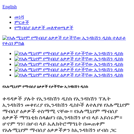
English
መነሻ
ምርቶች
የማብሰያ ዕቃዎች መለዋወጫዎች
የአሉሚኒየም የማብሰያ ዕቃዎች የታችኛው ኢንዳክሽን ዲስክ
ቀዳዳዎች ያሉት የኢንዳክሽን ዲስክ የኢንዳክሽን ፕሌት
ኢንዳክሽን መቀየሪያ የኢንዳክሽን ዲስኮች ለተለያዩ የአሉሚኒየም
ማብሰያ ዕቃዎች ተስማሚ ናቸው። የአሉሚኒየም ማብሰያ
ዕቃዎች ማግኔቲክ ስላልሆነ በኢንዳክሽን ሆብ ላይ አይሰሩም።
ሆኖም ግን፣ በሆብ ላይ ኤሌክትሮማግኔት በመጠቀም
የአሉሚኒየም ማብሰያ ዕቃዎችዎን ከኢንዳክሽን ሆብስ ጋር