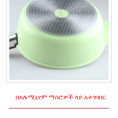
በአሉሚኒየም ማሰሮዎች ላይ አተገባበር