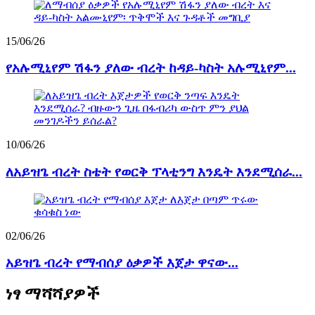
15/06/26
የአሉሚኒየም ሽፋን ያለው ብረት ከዳይ-ካስት አሉሚኒየም...
10/06/26
ለአይዝጌ ብረት ስቴት የወርቅ ፕላቲንግ እንዴት እንደሚሰራ...
02/06/26
አይዝጌ ብረት የማብሰያ ዕቃዎች እጀታ ዋናው...
ነፃ ማሻሻያዎች