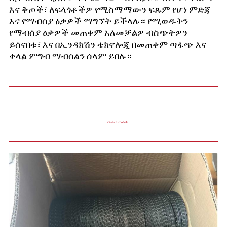
እና ቅጦች፣ ለፍላጎቶችዎ የሚስማማውን ፍጹም የሆነ ምድጃ
እና የማብሰያ ዕቃዎች ማግኘት ይችላሉ። የሚወዱትን
የማብሰያ ዕቃዎች መጠቀም አለመቻልዎ ብስጭትዎን
ይሰናበቱ፣ እና በኢንዳክሽን ቴክኖሎጂ በመጠቀም ጣፋጭ እና
ቀላል ምግብ ማብሰልን ሰላም ይበሉ።
የፋብሪካ ሥዕሎች