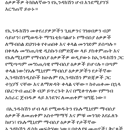
ዕቃዎችዎ ትክክለኛውን የኢንዳክሽን ሆብ እንደሚያገኙ
እርግጠኛ ይሁኑ።
የኢንዱክሽን መቀየሪያዎቻችን ጊዜዎንና ገንዘብዎን ብቻ
ሳይሆን፣ በሚወዱት ማግኔቲክ ባልሆኑ የማብሰያ ዕቃዎች
ለማብሰል ደህንነቱ የተጠበቀ እና ቀላል መንገድም ይሰጣሉ።
በቀላሉ መግነጢሳዊ ዲስኩን በምድጃው ላይ ያስቀምጡት እና
የአሉሚኒየም የማብሰያ ዕቃዎችዎ ወዲያውኑ ከኢንዱክሽን ጋር
የሚጣጣም መግነጢሳዊ የማብሰያ ዕቃዎች ይሆናሉ። በጣም
ቀላል ነው!
የአሉሚኒየም ማብሰያ ዕቃዎቻችን የታችኛው
ኢንዳክሽን
ዲስኮች
ከሁሉም የኢንዳክሽን ምድጃዎች ጋር
ተኳሃኝ ናቸው እና ለማጽዳት ቀላል ናቸው። ከተጠቀሙ በኋላ
በእርጥብ ጨርቅ ብቻ ይጥረጉት እና በሚቀጥለው የምግብ
አሰራር ጀብዱዎ ላይ እንደገና ለመጠቀም ዝግጁ ነው።
በኢንዱክሽን ሆብ ላይ የሚወዱትን የአሉሚኒየም ማብሰያ
ዕቃዎች ለመጠቀም አስተማማኝ እና ምቹ መንገድ እየፈለጉ
ከሆነ፣ የአሉሚኒየም ማብሰያ ዕቃዎች የታችኛው
ኢንዳክሽን
ዲስክ
መፍትሄው ነው። በተለያዩ መጠኖች፣ ቅርጾች