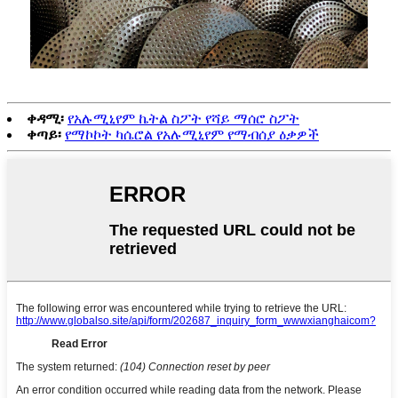
ቀዳሚ፡
የአሉሚኒየም ኬትል ስፖት የሻይ ማሰሮ ስፖት
ቀጣይ፡
የማኮኮት ካሴሮል የአሉሚኒየም የማብሰያ ዕቃዎች