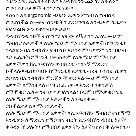
ሲሆን ጋዝ፣ ኤሌክትሪክ እና ኢንዳክሽንን ጨምሮ ለሁሉም
የማብሰያ ቦታዎች ተስማሚ ነው።
ለስላሳ እና ergonomic ዲዛይኑ ፈጣን ምግብ ለማብሰል
የሚያስችል የሙቀት ስርጭትን ያረጋግጣል እንዲሁም ጊዜዎን
እና ጉልበትዎን ይቆጥብልዎታል።
I
ንዱክሽን
ዲስኮች
ተስማሚ ናቸው ለ
ቫሪየንስ ኤ
የሊሙኒየም
ማብሰያ ዕቃዎች። የአሉሚኒየም ማብሰያ ዕቃዎች በማግኔቲክ
ስላልሆኑ በኢንዳክሽን ሆብ ላይ አይሰሩም። ሆኖም ግን፣ በሆብ
ላይ ኤሌክትሮማግኔት በመጠቀም የአሉሚኒየም ማብሰያ
ዕቃዎችዎን ከኢንዳክሽን ሆብስ ጋር ተኳሃኝ ማድረግ
ይችላሉ።
ዲስክ/
ሳህኑ ከማግኔቲክ አይዝጌ ብረት የተሰራ ሲሆን
ኃይልን ከኢንዳክሽን ምድጃዎች ወደ አልሙኒየም ማብሰያ
ዕቃዎች ለማስተላለፍ የተነደፈ ነው። እንደ ተንቀሳቃሽ
የማሞቂያ ኤለመንት ሆኖ ያገለግላል፣ ይህም በማነቃቂያ ጊዜ
የአሉሚኒየም ማብሰያ እቃዎችን እንዲጠቀሙ
ያስችልዎታል።
ማብሰያዎች
.
የአሉሚኒየም ማብሰያ ዕቃዎች ለኢንዱክሽን ማብሰያ ተስማሚ
እንዲሆኑ ለማድረግ የማይዝግ ብረት ኢንዳክሽን ዲስክ
, ከታች
ቀዳዳዎች ያሉት፣ የማብሰያ ዕቃዎቹን ከታች በጥብቅ ለመያዝ።