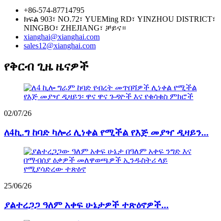
+86-574-87714795
ክፍል 903፣ NO.72፣ YUEMing RD፣ YINZHOU DISTRICT፣
NINGBO፣ ZHEJIANG፣ ቻይና።
xianghai@xianghai.com
sales12@xianghai.com
የቅርብ ጊዜ ዜናዎች
02/07/26
ለ4ኪ.ግ ከባድ ካሎሪ ሊነቀል የሚችል የእጅ መያዣ ዲዛይን...
25/06/26
ያልተረጋጋ ዓለም አቀፍ ሁኔታዎች ተጽዕኖዎች...