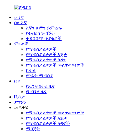
መነሻ
ስለ እኛ
እኛን ለምን ይምረጡ
የፋብሪካ ጉብኝት
ተደጋጋሚ ጥያቄዎች
ምርቶች
የማብሰያ ዕቃዎች
የማብሰያ ዕቃዎች እጀታ
የማብሰያ ዕቃዎች ክዳን
የማብሰያ ዕቃዎች መለዋወጫዎች
ኬትል
የግፊት ማብሰያ
ዜና
የኢንዱስትሪ ዜና
የኩባንያ ዜና
ቪዲዮ
ያግኙን
መፍትሄ
የማብሰያ ዕቃዎች መለዋወጫዎች
የማብሰያ ዕቃዎች እጀታ
የማብሰያ ዕቃዎች ክዳኖች
ማበጀት