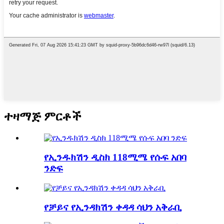
ተዛማጅ ምርቶች
የኢንዱክሽን ዲስክ 118ሚሜ የሱፍ አበባ
ንድፍ
የቻይና የኢንዳክሽን ቀዳዳ ሳህን አቅራቢ