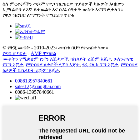
ስለ ምርቶቻችን ወይም የዋጋ ዝርዝርዎ ጥያቄዎች ካሉዎት እባክዎን
ኢሜልዎን ለእኛ ይተዉልን እና በ24 ሰዓታት ውስጥ እናገኝዎታለን።
የዋጋ ዝርዝር ለማግኘት የሚደረግ ጥያቄ
© የቅጂ መብት - 2010-2023፡ መብቱ በህግ የተጠበቀ ነው።
የጣቢያ ካርታ
-
AMP ሞባይል
ሙቀትን የሚቋቋም የፓን እጀታዎች
,
ባኬላይት ረጅም እጀታ
,
ሁለንተናዊ
የፓን እጀታ
,
የማብሰያ ዕቃዎች የፓን እጀታ
,
የፌኖሊክ ፓን እጀታ
,
የማብሰያ
ዕቃዎች ቤኬላይት ረጅም እጀታ
,
008613957840661
sales12@xianghai.com
0086-13957840661