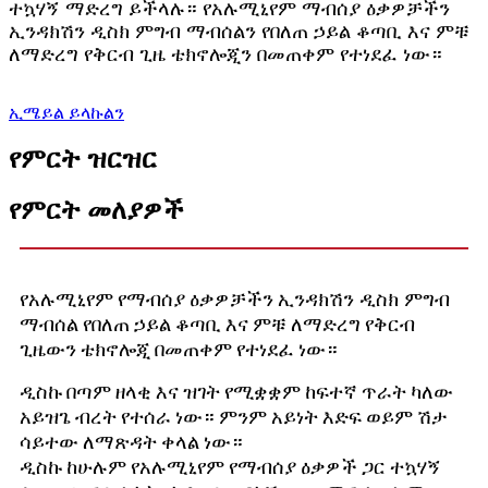
ተኳሃኝ ማድረግ ይችላሉ። የአሉሚኒየም ማብሰያ ዕቃዎቻችን
ኢንዳክሽን ዲስክ ምግብ ማብሰልን የበለጠ ኃይል ቆጣቢ እና ምቹ
ለማድረግ የቅርብ ጊዜ ቴክኖሎጂን በመጠቀም የተነደፈ ነው።
ኢሜይል ይላኩልን
የምርት ዝርዝር
የምርት መለያዎች
የአሉሚኒየም የማብሰያ ዕቃዎቻችን ኢንዳክሽን
ዲስክ
ምግብ
ማብሰል የበለጠ ኃይል ቆጣቢ እና ምቹ ለማድረግ የቅርብ
ጊዜውን ቴክኖሎጂ በመጠቀም የተነደፈ ነው።
ዲስኩ በጣም ዘላቂ እና ዝገት የሚቋቋም ከፍተኛ ጥራት ካለው
አይዝጌ ብረት የተሰራ ነው። ምንም አይነት እድፍ ወይም ሽታ
ሳይተው ለማጽዳት ቀላል ነው።
ዲስኩ ከሁሉም የአሉሚኒየም የማብሰያ ዕቃዎች ጋር ተኳሃኝ