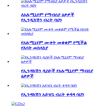
ለአሉሚኒየም የማብሰያ ዕቃዎች
የኢንዲክሽን ብረት ሳህን
የአሉሚኒየም ሙቀት መቋቋም የሚችል
የእሳት መከላከያ
የኢንዳክሽን ዲስኮች የአሉሚኒየም ማብሰያ
ዕቃዎች
የኢንዳክሽን አይዝጌ ብረት ቀዳዳ ሳህን