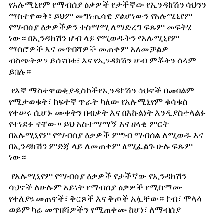
የአሉሚኒየም የማብሰያ ዕቃዎች የታችኛው የኢንዳክሽን ሳህንን
ማስተዋወቅ፣ ይህም መግነጢሳዊ ያልሆነውን የአሉሚኒየም
የማብሰያ ዕቃዎችዎን ተስማሚ ለማድረግ ፍጹም መፍትሄ
ነው። በኢንዳክሽን ሆብ ላይ የሚወዱትን የአሉሚኒየም
ማሰሮዎች እና መጥበሻዎች መጠቀም አለመቻልዎ
ብስጭትዎን ይሰናበቱ፣ እና የኢንዳክሽን ሆብ ምቾትን ሰላም
ይበሉ።
የእኛ ማስተዋወቂያ
ዲስኮች
የኢንዳክሽን ሳህኖች በመባልም
የሚታወቁት፣ ከፍተኛ ጥራት ካለው የአሉሚኒየም ቁሳቁስ
የተሠሩ ሲሆኑ ሙቀትን በብቃት እና በእኩልነት እንዲያስተላልፉ
የተነደፉ ናቸው። ይህ አስተማማኝ እና ዘላቂ ምርት
በአሉሚኒየም የማብሰያ ዕቃዎች ምግብ ማብሰል ለሚወዱ እና
በኢንዳክሽን ምድጃ ላይ ለመጠቀም ለሚፈልጉ ሁሉ ፍጹም
ነው።
የአሉሚኒየም የማብሰያ ዕቃዎች የታችኛው የኢንዳክሽን
ሳህኖች ለሁሉም አይነት የማብሰያ ዕቃዎች የሚስማሙ
የተለያዩ መጠኖች፣ ቅርጾች እና ቅጦች አሏቸው። ክብ፣ ሞላላ
ወይም ካሬ መጥበሻዎችን የሚጠቀሙ ከሆነ፣ ለማብሰያ