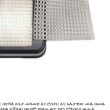
ጋር በተሻለ ሁኔታ መላመድ እና ሮስተር እና አሉታዊው ሙሉ በሙሉ
ከል ይችላል፣ በዚህም የበለጠ ወጥ የሆነ የማብሰያ ውጤት