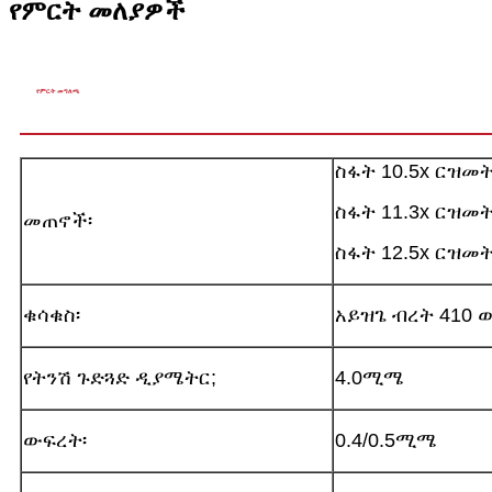
የምርት መለያዎች
የምርት መግለጫ
ስፋት 10.5x ርዝመት
ስፋት 11.3x ርዝመት
መጠኖች፡
ስፋት 12.5x ርዝመት
ቁሳቁስ፡
አይዝጌ ብረት 410 
የትንሽ ጉድጓድ ዲያሜትር;
4.0ሚሜ
ውፍረት፡
0.4/0.5ሚሜ