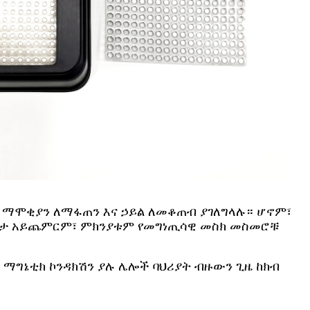
፣ ማሞቂያን ለማፋጠን እና ኃይል ለመቆጠብ ያገለግላሉ። ሆኖም፣
በቀጥታ አይጨምርም፣ ምክንያቱም የመግነጢሳዊ መስክ መስመሮቹ
ደ ማግኔቲክ ኮንዳክሽን ያሉ ሌሎች ባህሪያት ብዙውን ጊዜ ከክብ