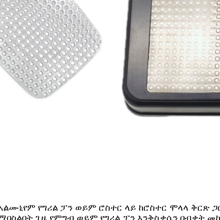
 አልሙኒየም የግሪል ፓን ወይም ሮስተር ላይ ከሮስተር ሞላላ ቅርጽ 
ስልበት ጊዜ የምግብ ወይም የግሪል ፓን እንቅስቃሴን በብቃት መከላ