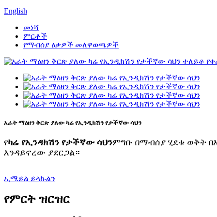
English
መነሻ
ምርቶች
የማብሰያ ዕቃዎች መለዋወጫዎች
አራት ማዕዘን ቅርጽ ያለው ካሬ የኢንዲክሽን የታችኛው ሳህን
የ
ካሬ
የኢንዳክሽን የታችኛው ሳህን
ምግቡ በማብሰያ ሂደቱ ወቅት በ
እንዳይኖረው ያደርጋል።
ኢሜይል ይላኩልን
የምርት ዝርዝር