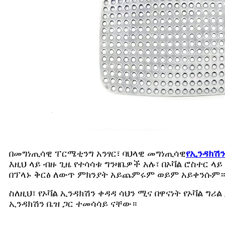
በመግነጢሳዊ ፐርሜቲንግ አንፃር፣ ባህላዊ መግነጢሳዊ
የኢንዳክሽን
እዚህ ላይ ብዙ ጊዜ የተሳሳቱ ግንዛቤዎች አሉ፣ በኦቫል ሮስተር
በፕላኑ ቅርፅ ለውጥ ምክንያት አይጨምሩም ወይም አይቀንሱም
ስለዚህ፣ የኦቫል ኢንዳክሽን ቀዳዳ ሳህን ሚና በዋናነት የኦቫል 
ኢንዳክሽን ቤዝ ጋር ተመሳሳይ ናቸው።