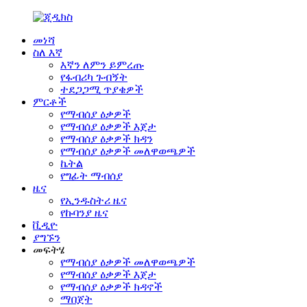
መነሻ
ስለ እኛ
እኛን ለምን ይምረጡ
የፋብሪካ ጉብኝት
ተደጋጋሚ ጥያቄዎች
ምርቶች
የማብሰያ ዕቃዎች
የማብሰያ ዕቃዎች እጀታ
የማብሰያ ዕቃዎች ክዳን
የማብሰያ ዕቃዎች መለዋወጫዎች
ኬትል
የግፊት ማብሰያ
ዜና
የኢንዱስትሪ ዜና
የኩባንያ ዜና
ቪዲዮ
ያግኙን
መፍትሄ
የማብሰያ ዕቃዎች መለዋወጫዎች
የማብሰያ ዕቃዎች እጀታ
የማብሰያ ዕቃዎች ክዳኖች
ማበጀት