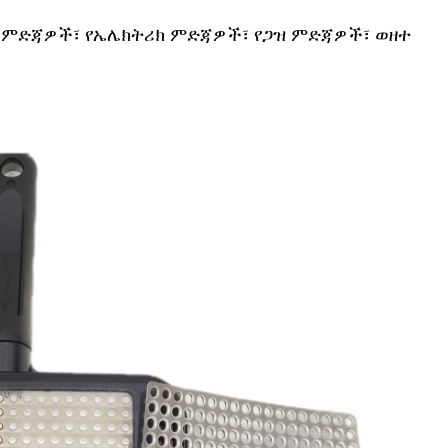
 ምድጃዎች፣ የኤሌክትሪክ ምድጃዎች፣ የጋዝ ምድጃዎች፣ ወዘተ