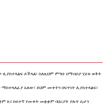
ነት ሊያስተላልፍ ይችላል፣ ስለዚህም ምግቡ በማብሰያ ሂደቱ ወቅት
ት ማስተላለፊያ አለው፣ ይህም ሙቀትን በፍጥነት ሊያስተላልፍ፣
ቋቋም እና ከፍተኛ የሙቀት መቋቋም ባህሪያት ያሉት ሲሆን