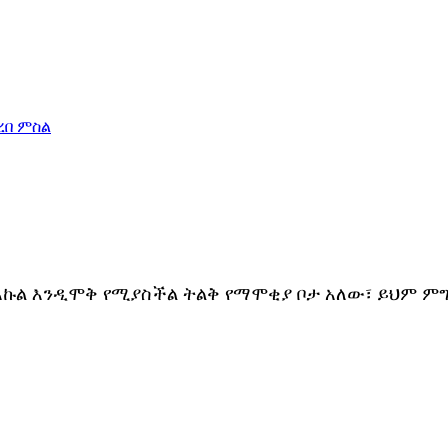
እኩል እንዲሞቅ የሚያስችል ትልቅ የማሞቂያ ቦታ አለው፣ ይህም ምግ