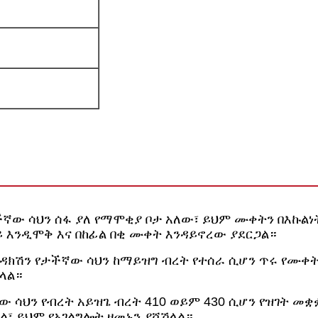
ችኛው ሳህን ሰፋ ያለ የማሞቂያ ቦታ አለው፣ ይህም ሙቀትን በእኩል
ይ እንዲሞቅ እና በከፊል በቂ ሙቀት እንዳይኖረው ያደርጋል።
ንዳክሽን የታችኛው ሳህን ከማይዝግ ብረት የተሰራ ሲሆን ጥሩ የሙቀ
ላል።
ው ሳህን የብረት አይዝጌ ብረት 410 ወይም 430 ሲሆን የዝገት መ
፣ ይህም የአገልግሎት ዘመኑን ያሻሽላል።