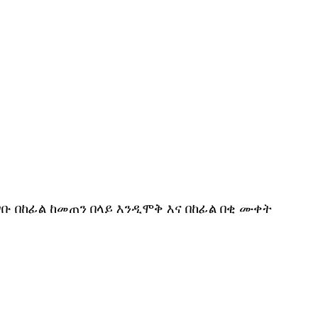
ቡ በከፊል ከመጠን በላይ እንዲሞቅ እና በከፊል በቂ ሙቀት