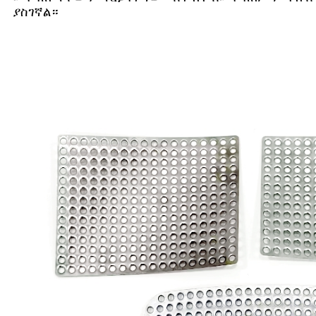
ያስገኛል።