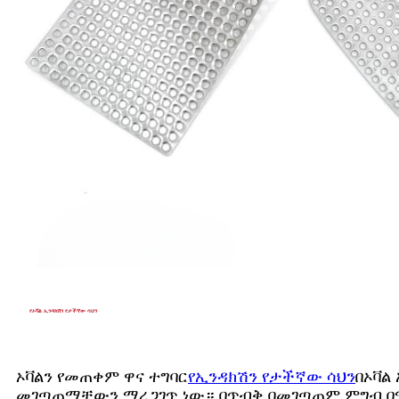
የኦቫል ኢንዳክሽን የታችኛው ሳህን
ኦቫልን የመጠቀም ዋና ተግባር
የኢንዳክሽን የታችኛው ሳህን
በኦቫል
መገጣጠማቸውን ማረጋገጥ ነው። በጥብቅ በመገጣጠም ምግብ በሚበ