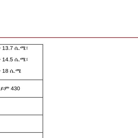
 13.7 ሴ.ሜ፣
 14.5 ሴ.ሜ፣
 18 ሴ.ሜ
ወይም 430