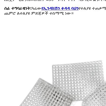
ሰፊ ተግባራዊነት:
ካሬው
የኢንዳክሽን ቀዳዳ ሳህን
የተለያዩ ተጠቃሚ
ጨምሮ ለተለያዩ ምድጃዎች ተስማሚ ነው።