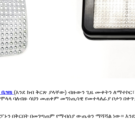
 ቤዝ
s
(እንደ ክብ ቅርጽ ያላቸው) ብዙውን ጊዜ ሙቀትን ለማተኮር
 ላይ ሞላላ ባለብዙ ሳህን መጠቀም መግነጢሳዊ የመተላለፊያ ቦታን 
።
ግሪል ፓኑን በቅርበት በመገጣጠም የማብሰያ ውጤቱን ማሻሻል ነው። እን