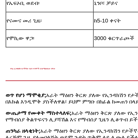
የኤፍኦቢ ወደብ፡
ኒንቦ፣ ቻይና
የናሙና መሪ ጊዜ፡
ከ5-10 ቀናት
የሞኪው ዋጋ፡
3000 ቁርጥራጮች
የካሬ ኢንዳክሽን የታችኛው ሳህን ጥቅሞች እንደሚከተለው ናቸው
ወጥ የሆነ ማሞቂያ;
አራት ማዕዘን ቅርጽ ያለው የኢንዳክሽን የታ
በእኩል እንዲሞቅ ያስችለዋል፣ ይህም ምግቡ በከፊል ከመጠን በላ
ውጤታማ የሙቀት ማስተላለፍ;
አራት ማዕዘን ቅርጽ ያለው የኢ
የማብሰያ ቅልጥፍናን ሊያሻሽል እና የማብሰያ ጊዜን ሊቆጥብ ይች
ጠንካራ ዘላቂነት;
አራት ማዕዘን ቅርጽ ያለው የኢንዳክሽን የታችኛ
ለረጅም ጊዜ ያለመበላሸት ወይም ጉዳት ጥቅም ላይ ሊውል ይችላል