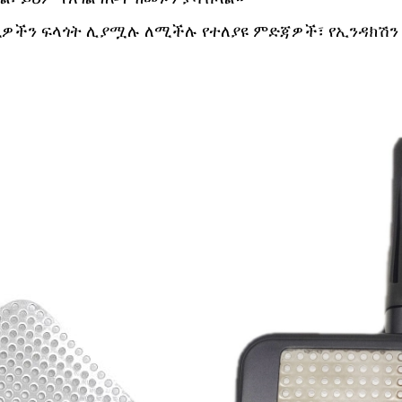
ዎችን ፍላጎት ሊያሟሉ ለሚችሉ የተለያዩ ምድጃዎች፣ የኢንዳክሽን