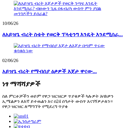
10/06/26
ለአይዝጌ ብረት ስቴት የወርቅ ፕላቲንግ እንዴት እንደሚሰራ...
02/06/26
አይዝጌ ብረት የማብሰያ ዕቃዎች እጀታ ዋናው...
ነፃ ማሻሻያዎች
ስለ ምርቶቻችን ወይም የዋጋ ዝርዝርዎ ጥያቄዎች ካሉዎት እባክዎን
ኢሜልዎን ለእኛ ይተዉልን እና በ24 ሰዓታት ውስጥ እናገኝዎታለን።
የዋጋ ዝርዝር ለማግኘት የሚደረግ ጥያቄ