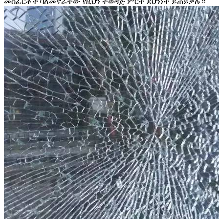
መስፈርቶች ባለመኖራቸው የዚህን ተወዳጅ ምርት ደህንነት ይጠይቃሉ።