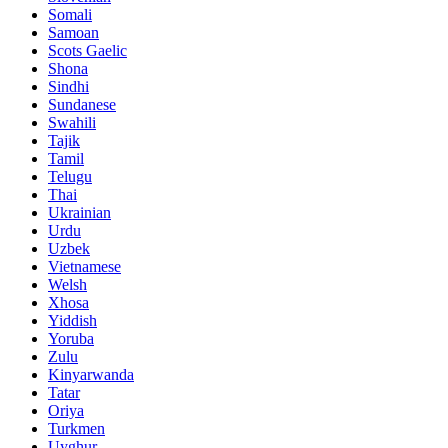
Somali
Samoan
Scots Gaelic
Shona
Sindhi
Sundanese
Swahili
Tajik
Tamil
Telugu
Thai
Ukrainian
Urdu
Uzbek
Vietnamese
Welsh
Xhosa
Yiddish
Yoruba
Zulu
Kinyarwanda
Tatar
Oriya
Turkmen
Uyghur