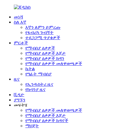
መነሻ
ስለ እኛ
እኛን ለምን ይምረጡ
የፋብሪካ ጉብኝት
ተደጋጋሚ ጥያቄዎች
ምርቶች
የማብሰያ ዕቃዎች
የማብሰያ ዕቃዎች እጀታ
የማብሰያ ዕቃዎች ክዳን
የማብሰያ ዕቃዎች መለዋወጫዎች
ኬትል
የግፊት ማብሰያ
ዜና
የኢንዱስትሪ ዜና
የኩባንያ ዜና
ቪዲዮ
ያግኙን
መፍትሄ
የማብሰያ ዕቃዎች መለዋወጫዎች
የማብሰያ ዕቃዎች እጀታ
የማብሰያ ዕቃዎች ክዳኖች
ማበጀት