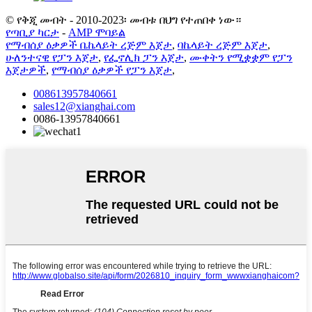
© የቅጂ መብት - 2010-2023፡ መብቱ በህግ የተጠበቀ ነው።
የጣቢያ ካርታ
-
AMP ሞባይል
የማብሰያ ዕቃዎች ቤኬላይት ረጅም እጀታ
,
ባኬላይት ረጅም እጀታ
,
ሁለንተናዊ የፓን እጀታ
,
የፌኖሊክ ፓን እጀታ
,
ሙቀትን የሚቋቋም የፓን
እጀታዎች
,
የማብሰያ ዕቃዎች የፓን እጀታ
,
008613957840661
sales12@xianghai.com
0086-13957840661