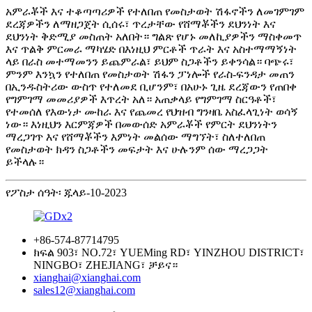
አምራቾች እና ተቆጣጣሪዎች የተለበጠ የመስታወት ሽፋኖችን ለመገምገም
ደረጃዎችን ለማዘጋጀት ሲሰሩ፣ ጥረታቸው የሸማቾችን ደህንነት እና
ደህንነት ቅድሚያ መስጠት አለበት። ግልጽ የሆኑ መለኪያዎችን ማስቀመጥ
እና ጥልቅ ምርመራ ማካሄድ በእነዚህ ምርቶች ጥራት እና አስተማማኝነት
ላይ በራስ መተማመንን ይጨምራል፣ ይህም ስጋቶችን ይቀንሳል። ባጭሩ፣
ምንም እንኳን የተለበጠ የመስታወት ሽፋን ፓነሎች የራስ-ፍንዳታ መጠን
በኢንዱስትሪው ውስጥ የተለመደ ቢሆንም፣ በአሁኑ ጊዜ ደረጃውን የጠበቀ
የግምገማ መመሪያዎች እጥረት አለ። አጠቃላይ የግምገማ ስርዓቶች፣
የተመሰለ የእውነታ ሙከራ እና የጨመረ የህዝብ ግንዛቤ አስፈላጊነት ወሳኝ
ነው። እነዚህን እርምጃዎች በመውሰድ አምራቾች የምርት ደህንነትን
ማረጋገጥ እና የሸማቾችን እምነት መልሰው ማግኘት፣ ስለተለበጠ
የመስታወት ክዳን ስጋቶችን መፍታት እና ሁሉንም ሰው ማረጋጋት
ይችላሉ።
የፖስታ ሰዓት፡ ጁላይ-10-2023
+86-574-87714795
ክፍል 903፣ NO.72፣ YUEMing RD፣ YINZHOU DISTRICT፣
NINGBO፣ ZHEJIANG፣ ቻይና።
xianghai@xianghai.com
sales12@xianghai.com