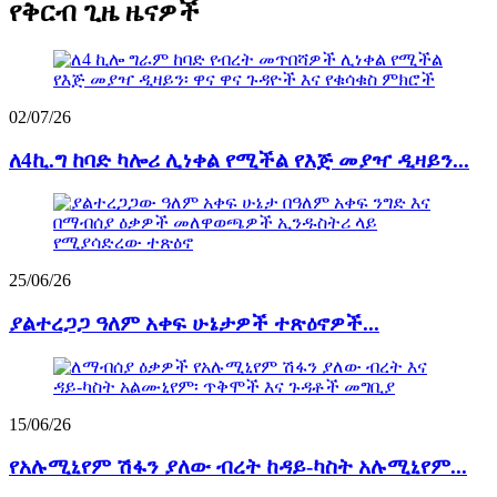
የቅርብ ጊዜ ዜናዎች
02/07/26
ለ4ኪ.ግ ከባድ ካሎሪ ሊነቀል የሚችል የእጅ መያዣ ዲዛይን...
25/06/26
ያልተረጋጋ ዓለም አቀፍ ሁኔታዎች ተጽዕኖዎች...
15/06/26
የአሉሚኒየም ሽፋን ያለው ብረት ከዳይ-ካስት አሉሚኒየም...