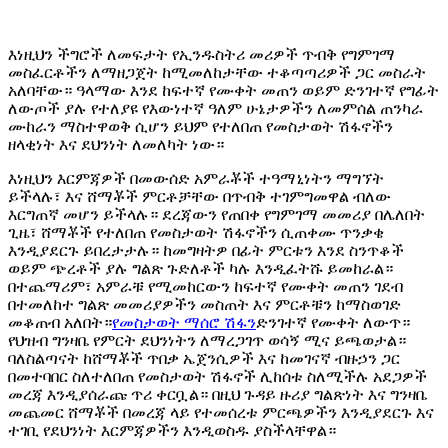
እነዚህን ችግሮች ለመፍታት የኢንዱስትሪ መሪዎች ጥብቅ የግምገማ
መስፈርቶችን ለማዘጋጀት ከሚመለከታቸው ተቆጣጣሪዎች ጋር መስራት
አለባቸው። ዓላማው እንደ ከፍተኛ የሙቀት መጠን ወይም ድንገተኛ የግፊት
ለውጦች ያሉ የተለያዩ የእውነተኛ ዓለም ሁኔታዎችን ለመምሰል ጠንካራ
ሙከራን ማስተዋወቅ ሲሆን ይህም የተለበጠ የመስታወት ሽፋኖችን
ዘላቂነት እና ደህንነት ለመለካት ነው።
እነዚህን እርምጃዎች በመውሰድ አምራቾች ተዓማኒነትን ማግኘት
ይችላሉ፣ እና ሸማቾች ምርቶቻቸው በጥብቅ ተገምግመዋል ብለው
እርግጠኛ መሆን ይችላሉ። ደረጃውን የጠበቀ የግምገማ መመሪያ በሌለበት
ጊዜ፣ ሸማቾች የተለበጠ የመስታወት ሽፋኖችን ሲጠቀሙ ጥንቃቄ
እንዲያደርጉ ይበረታታሉ። ከመግዛትዎ በፊት ምርቱን እንደ ስንጥቆች
ወይም ጭረቶች ያሉ ግልጽ ጉድለቶች ካሉ እንዲፈትሹ ይመከራል።
በተጨማሪም፣ አምራቹ የሚመከርውን ከፍተኛ የሙቀት መጠን ገደብ
በተመለከተ ግልጽ መመሪያዎችን መስጠት እና ምርቶቹን ከማስወገድ
መቆጠብ አለበት።
የመስታወት ማሰሮ ሽፋን
ድንገተኛ የሙቀት ለውጥ።
የህዝብ ግንዛቤ የምርት ደህንነትን ለማረጋገጥ ወሳኝ ሚና ይጫወታል።
ባለስልጣናት ከሸማቾች ጥበቃ ኤጀንሲዎች እና ከመገናኛ ብዙኃን ጋር
በመተባበር ስለተለበጠ የመስታወት ሽፋኖች ሊከሰቱ ስለሚችሉ አደጋዎች
መረጃ እንዲያሰራጩ ጥሪ ቀርቧል። በዚህ ጉዳይ ዙሪያ ግልጽነት እና ግንዛቤ
መጨመር ሸማቾች በመረጃ ላይ የተመሰረቱ ምርጫዎችን እንዲያደርጉ እና
ተገቢ የደህንነት እርምጃዎችን እንዲወስዱ ያስችላቸዋል።