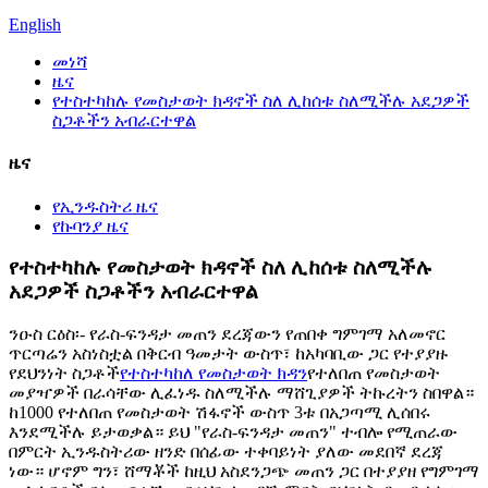
English
መነሻ
ዜና
የተስተካከሉ የመስታወት ክዳኖች ስለ ሊከሰቱ ስለሚችሉ አደጋዎች
ስጋቶችን አብራርተዋል
ዜና
የኢንዱስትሪ ዜና
የኩባንያ ዜና
የተስተካከሉ የመስታወት ክዳኖች ስለ ሊከሰቱ ስለሚችሉ
አደጋዎች ስጋቶችን አብራርተዋል
ንዑስ ርዕስ፡- የራስ-ፍንዳታ መጠን ደረጃውን የጠበቀ ግምገማ አለመኖር
ጥርጣሬን አስነስቷል በቅርብ ዓመታት ውስጥ፣ ከአካባቢው ጋር የተያያዙ
የደህንነት ስጋቶች
የተስተካከለ የመስታወት ክዳን
የተለበጠ የመስታወት
መያዣዎች በራሳቸው ሊፈነዱ ስለሚችሉ ማሸጊያዎች ትኩረትን ስበዋል።
ከ1000 የተለበጠ የመስታወት ሽፋኖች ውስጥ 3ቱ በአጋጣሚ ሊሰበሩ
እንደሚችሉ ይታወቃል። ይህ "የራስ-ፍንዳታ መጠን" ተብሎ የሚጠራው
በምርት ኢንዱስትሪው ዘንድ በሰፊው ተቀባይነት ያለው መደበኛ ደረጃ
ነው። ሆኖም ግን፣ ሸማቾች ከዚህ አስደንጋጭ መጠን ጋር በተያያዘ የግምገማ