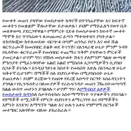
የሙቀት መጠን ያላቸው የመስታወት ክዳኖች በጥንካሬያቸው እና ከፍተኛ
ሙቀትን የመቋቋም ችሎታቸው ይታወቃሉ፣ ይህም የማይፈለግ የወጥ ቤት
መለዋወጫ ያደርጋቸዋል። የማምረት ሂደቱ የመስታወቱን ከፍተኛ ሙቀት
ማሞቅ እና ጥንካሬውን ለመጨመር ፈጣን ማቀዝቀዝን ያካትታል።
ቴክኖሎጂው ከተለመደው ብርጭቆ በጣም ጠንካራ የሆኑ እና ወደ ሹል
ቁርጥራጮች ከመሰባበር ይልቅ ወደ ትናንሽ፣ በአንጻራዊ ሁኔታ ምንም ጉዳት
የሌላቸው ቁርጥራጮች የመሰባበር ተጨማሪ ጥቅም ያላቸውን ምርቶች
ያመርታል። ሆኖም ግን፣ የሸክላ መስታወት ሽፋን ያለምንም ግልጽ ውጫዊ
ምክንያት የሚፈነዳባቸው አልፎ አልፎ የሚከሰቱ አጋጣሚዎችን ሲያስቡ
ስጋቶች ይነሳሉ። እንዲህ ዓይነቱ ክስተት የመከሰት እድሉ በአንጻራዊ ሁኔታ
ዝቅተኛ ቢሆንም፣ ሸማቾች ስለ ደህንነታቸው በሚያስቡበት ሁኔታ
ይጨነቃሉ፣ ይህም ደረጃውን የጠበቀ የደረጃ አሰጣጥ ስርዓት አስፈላጊነትን
ያጎላል። የኢንዱስትሪ ባለሙያዎች የራስ-ፍንዳታ መጠን 3‰ በተመጣጣኝ
ክልል ውስጥ መሆኑን ይገልጻሉ። ሆኖም ግን፣ ለ
የማብሰያ ዕቃዎች
የመስታወት ክዳን
ስለ ስታትስቲክሱ አስተማማኝነት ጥያቄዎችን ያስነሳል።
የሸማቾች ተሟጋቾች የምርት ደህንነትን ለማረጋገጥ እና የሸማቾችን
እምነት እንደገና ለማግኘት ግልጽ እና ሁሉን አቀፍ የግምገማ ስርዓቶች
መተግበር አለባቸው ብለው ይከራከራሉ።