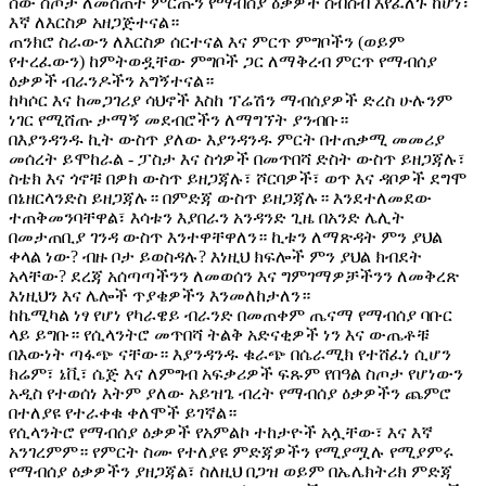
ሰው ስጦታ ለመስጠት ምርጡን የማብሰያ ዕቃዎች ስብስብ እየፈለጉ ከሆነ፣
እኛ ለእርስዎ አዘጋጅተናል።
ጠንክሮ ስራውን ለእርስዎ ሰርተናል እና ምርጥ ምግቦችን (ወይም
የተረፈውን) ከምትወዷቸው ምግቦች ጋር ለማቅረብ ምርጥ የማብሰያ
ዕቃዎች ብራንዶችን አግኝተናል።
ከካሶር እና ከመጋገሪያ ሳህኖች እስከ ፕሬሽን ማብሰያዎች ድረስ ሁሉንም
ነገር የሚሸጡ ታማኝ መደብሮችን ለማግኘት ያንብቡ።
በእያንዳንዱ ኪት ውስጥ ያለው እያንዳንዱ ምርት በተጠቃሚ መመሪያ
መሰረት ይሞከራል - ፓስታ እና ስጎዎች በመጥበሻ ድስት ውስጥ ይዘጋጃሉ፣
ስቴክ እና ጎኖቹ በዎክ ውስጥ ይዘጋጃሉ፣ ሾርባዎች፣ ወጥ እና ዳቦዎች ደግሞ
በኔዘርላንድስ ይዘጋጃሉ። በምድጃ ውስጥ ይዘጋጃሉ። እንደተለመደው
ተጠቅመንባቸዋል፣ እሳቱን እያበራን አንዳንድ ጊዜ በአንድ ሌሊት
በመታጠቢያ ገንዳ ውስጥ እንተዋቸዋለን። ኪቱን ለማጽዳት ምን ያህል
ቀላል ነው? ብዙ ቦታ ይወስዳሉ? እነዚህ ክፍሎች ምን ያህል ክብደት
አላቸው? ደረጃ አሰጣጣችንን ለመወሰን እና ግምገማዎቻችንን ለመቅረጽ
እነዚህን እና ሌሎች ጥያቄዎችን እንመለከታለን።
ከኬሚካል ነፃ የሆነ የካራዌይ ብራንድ በመጠቀም ጤናማ የማብሰያ ባቡር
ላይ ይግቡ። የሲላንትሮ መጥበሻ ትልቅ አድናቂዎች ነን እና ውጤቶቹ
በእውነት ጣፋጭ ናቸው። እያንዳንዱ ቁራጭ በሴራሚክ የተሸፈነ ሲሆን
ክሬም፣ ኔቪ፣ ሴጅ እና ለምግብ አፍቃሪዎች ፍጹም የበዓል ስጦታ የሆነውን
አዲስ የተወሰነ እትም ያለው አይዝጌ ብረት የማብሰያ ዕቃዎችን ጨምሮ
በተለያዩ የተራቀቁ ቀለሞች ይገኛል።
የሲላንትሮ የማብሰያ ዕቃዎች የአምልኮ ተከታዮች አሏቸው፣ እና እኛ
አንገረምም። የምርት ስሙ የተለያዩ ምድጃዎችን የሚያሟሉ የሚያምሩ
የማብሰያ ዕቃዎችን ያዘጋጃል፣ ስለዚህ በጋዝ ወይም በኤሌክትሪክ ምድጃ