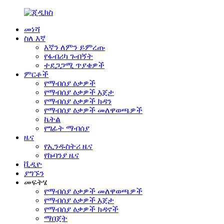
መነሻ
ስለ እኛ
እኛን ለምን ይምረጡ
የፋብሪካ ጉብኝት
ተደጋጋሚ ጥያቄዎች
ምርቶች
የማብሰያ ዕቃዎች
የማብሰያ ዕቃዎች እጀታ
የማብሰያ ዕቃዎች ክዳን
የማብሰያ ዕቃዎች መለዋወጫዎች
ኬትል
የግፊት ማብሰያ
ዜና
የኢንዱስትሪ ዜና
የኩባንያ ዜና
ቪዲዮ
ያግኙን
መፍትሄ
የማብሰያ ዕቃዎች መለዋወጫዎች
የማብሰያ ዕቃዎች እጀታ
የማብሰያ ዕቃዎች ክዳኖች
ማበጀት