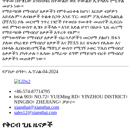
ጥቅሙ በተገቢው እንክብካቤ ከትውልድ ወደ ትውልድ ሊተላለፍ የሚችል
መሆኑ ነው።
የማይጣበቅ የማብሰያ ዕቃዎችን የምትጠነቀቁ ከሆነ፣ እርስዎ ብቻዎን
አይደሉም። ለብዙዎች ትልቁ ስጋት እንደ ፐር- ወይም ፖሊፍሎሮአልኪል
(PFAS) ያሉ መርዛማ ንጥረ ነገሮች የተወሰኑ የሙቀት መጠኖች ሲደርሱ
ወደ ምግብ ውስጥ ሊገቡ ይችላሉ። እንደ እድል ሆኖ፣ በአሁኑ ጊዜ ጤናማ
የማይጣበቅ የማብሰያ ዕቃዎች እጥረት የለም።
የምንወዳቸው የማብሰያ ዕቃዎች ብራንዶቻችን መርዛማ ያልሆነ ሽፋን
ያለው የካራዌይ የማብሰያ ዕቃዎች እና PFAS እና ቴፍሎን የሌለው እና
በቀላሉ ሊበሰብስ በሚችል ማሸጊያ ውስጥ የሚገኝ ኦወር ፕሌስ የማብሰያ
ዕቃዎችን ያካትታሉ። ሌላው አማራጭ ደግሞ የማይዝግ ብረት የማብሰያ
ዕቃዎችን መጠቀም ነው።
የፖስታ ሰዓት፡- ኤፕሪል-04-2024
+86-574-87714795
ክፍል 903፣ NO.72፣ YUEMing RD፣ YINZHOU DISTRICT፣
NINGBO፣ ZHEJIANG፣ ቻይና።
xianghai@xianghai.com
sales12@xianghai.com
የቅርብ ጊዜ ዜናዎች