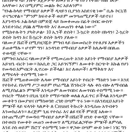
በድስቶቹ ላይ ያሉት እጀታዎች ለመያዝ ምቹ የሆነ የተጠማዘዘ ገጽታ
አላቸው፣ እና በሚያምር መልኩ ቅር አይለንም።
“የኦል-ክላድ የማብሰያ ዕቃዎች ዲዛይን ቢያንስ አስደናቂ ነው” ሲሉ ኮርኒሽ
ተናግረዋል። “ምንም ክፍተቶች ወይም መገጣጠሚያዎች ሳይኖሩ፣
እያንዳንዱ ኦል-ክላድ በምድጃ ላይ ከመቀመጡ በፊት በብር ውስጥ
እንደተነከረ ያህል ለማጽዳት እና ለመጠገን ቀላል ነው።”
የሚከተሉትን ያካትታል፦ 10 ኢንች ድስት፣ 3-ኳርት ድስት በክዳን፣ 2-ኳርት
ድስት ክዳን እና 8-ኳርት ድስት ክዳን ያለው።
ባለሙያ ሼፎች በሚያዘጋጁት ምግብ ላይ በመመስረት የተለያዩ እቃዎችን
ይጠቀማሉ። ሆኖም ግን፣ አንዳንድ የማብሰያ ዕቃዎች ከሌሎቹ በበለጠ
ተወዳጅ ናቸው።
በምግብ አሰራር ባለሙያዎች የሚመረጡት አንድ አይነት የማብሰያ እቃዎች
አይዝጌ ብረት ነው። ከአሲድ ጋር አይገናኝም፣ ለሙቀት ስርጭት እኩል የሆነ
የመዳብ እምብርት ሊኖረው ይችላል፣ እና ለወጦች፣ ለማቅለጥ እና
ለማፍላት ተስማሚ ነው።
ሼፎች የሚጠቀሙበት ሌላው የማብሰያ አይነት የብረት ማዕድን ነው። እንደ
የተከተፈ የአሳማ ሥጋ ወይም የካራሚል ሽንኩርት ላሉ ቀስ ብሎ ለማብሰል
ለሚያስፈልጉ ምግቦች እንዲሁም ለመጥበስና ለመጥበስ ተስማሚ ነው።
የብረት ማዕድን በጊዜ ሂደት የማይጣበቅ ወለል ሊፈጥር ይችላል እንዲሁም
ሙቀትን በመያዝና በማስወገድ ረገድ በጣም ጥሩ ነው። በእንደዚህ አይነት
ምግቦች ላይ ፍላጎት ካለዎት ለ Creuset ትኩረት እንዲሰጡ አጥብቀን
እንመክራለን። ለረጅም ጊዜ የተሰራ እና ልዩ የደች ምድጃ አለው።
በተጨማሪም የመዳብ ማብሰያ ዕቃዎች በሼፎች ዘንድ ተወዳጅ ናቸው።
በተወሰነ የሙቀት መጠን መቀመጥ ለሚያስፈልጋቸው ምግቦች ለምሳሌ
እንደ ሶስ ወይም ሽሮፕ ተስማሚ ነው። ዋጋው በጣም ውድ ነው፣ ነገር ግን