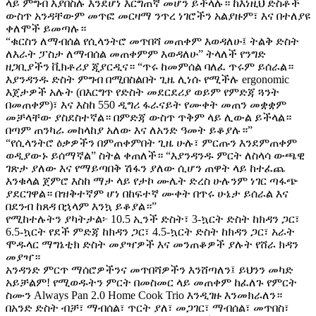
ላይ ምግብ እያበስሉ እንደሆነ እርግጠኛ መሆን ይችላሉ። ከእነዚህ ድስቶች
ውስጥ አንዳቸውም መጥፎ መርዛማ ንጥረ ነገሮችን አልያዙም፣ እና በተለያዩ
ቀለሞች ይመጣሉ።
“ቁርስን ለማብሰል የሲላንትሮ መጥበሻ መጠቀም እወዳለሁ፤ ትልቅ ድስት
ለእራት ፓስታ ለማብሰል መጠቀምም እወዳለሁ” ትላለች የንግድ
ዘጋቢያችን ቪክቶሪያ ጂያርዲና። “ጥሩ ከመምሰል ባለፈ ጥሩም ይሰራል።
እያንዳንዱ ድስት ምግብ በሚበስልበት ጊዜ ሊነሱ የሚችሉ ergonomic
እጀታዎች አሉት (በእርግጥ የድስት መደርደሪያ ወይም የምድጃ ጓንት
በመጠቀም)፣ እና እስከ 550 ዲግሪ ፋራናይት የሙቀት መጠን መቋቋም
መቻላቸው ያስደስተኛል። በምድጃ ውስጥ ጥቅም ላይ ሊውል ይችላል።
በጣም ጠንካራ መከላከያ አለው እና ለአንድ ዓመት ይቆያሉ።”
“የሲላንትሮ ዕቃዎችን በምጠቀምበት ጊዜ ሁሉ፣ ምርጡን እንደምጠቀም
ወዲያውኑ ይሰማኛል” ስትል ቀጠለች። “እያንዳንዱ ምርት ለስላሳ ውጫዊ
ገጽታ ያለው እና የማይጣበቅ ሽፋን ያለው ሲሆን ጠዋት ላይ ከተፈጨ
እንቁላል ጀምሮ እስከ ማታ ላይ የታኮ ሙሌት ድረስ ሁሉንም ነገር ጣፋጭ
ያደርገዋል። በዝቅተኛም ሆነ በከፍተኛ ሙቀት በጥሩ ሁኔታ ይሰራል እና
በደንብ ከጸዳ በኋላም እንኳ ይቆያል።”
የሚከተሉትን ያካትታል፦ 10.5 ኢንች ድስት፣ 3-ኳርት ድስት ከክዳን ጋር፣
6.5-ኳርት የደች ምድጃ ከክዳን ጋር፣ 4.5-ኳርት ድስት ከክዳን ጋር፣ አራት
ሞዱላር ማግኔቲክ ድስት መያዣዎች እና መንጠቆዎች ያሉት የሸራ ክዳን
መያዣ።
አንዳንድ ምርጥ ማሰሮዎችንና መጥበሻዎችን እንሸጣለን፤ ይህንን መካድ
አይቻልም! የሚወዱትን ምርት በመስመር ላይ መጠቀም ከፈለጉ የምርት
ስሙን Always Pan 2.0 Home Cook Trio እንዲገዙ እንመክራለን።
በአንድ ድስት ብቻ፣ ማብሰል፣ ጥርት ያለ፣ መጋገር፣ ማብሰል፣ መጥበስ፣