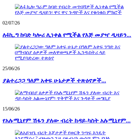
02/07/26
ለ4ኪ.ግ ከባድ ካሎሪ ሊነቀል የሚችል የእጅ መያዣ ዲዛይን...
25/06/26
ያልተረጋጋ ዓለም አቀፍ ሁኔታዎች ተጽዕኖዎች...
15/06/26
የአሉሚኒየም ሽፋን ያለው ብረት ከዳይ-ካስት አሉሚኒየም...