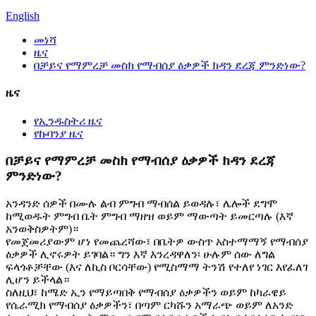
English
መነሻ
ዜና
በቻይና የማምረቻ መስክ የማብሰያ ዕቃዎች ክዳን ደረጃ ምንድነው?
ዜና
የኢንዱስትሪ ዜና
የኩባንያ ዜና
በቻይና የማምረቻ መስክ የማብሰያ ዕቃዎች ክዳን ደረጃ
ምንድነው?
አንዳንድ ሰዎች በሙሉ ልብ ምግብ ማብሰል ይወዳሉ፣ ሌሎች ደግሞ
ከሚወዱት ምግብ ቤት ምግብ ማዘዝ ወይም ማውጣት ይመርጣሉ (እኛ
አንወቅስዎትም)።
የመጀመሪያውም ሆነ የመጨረሻው፣ በቤትዎ ውስጥ አስተማማኝ የማብሰያ
ዕቃዎች ሊኖሩዎት ይገባል። ግን እኛ እንረዳዋለን፡ ሁሉም ሰው ለግል
ፍላጎቶቻቸው (እና ለኪስ ቦርሳቸው) የሚስማማ ትንሽ የተለየ ነገር እየፈለገ
ሊሆን ይችላል።
ስለዚህ፣ ከሜድ ኢን የማይጣበቅ የማብሰያ ዕቃዎችን ወይም ከካራዌይ
የሴራሚክ የማብሰያ ዕቃዎችን፣ በጣም ርካሹን አማራጭ ወይም ለአንድ