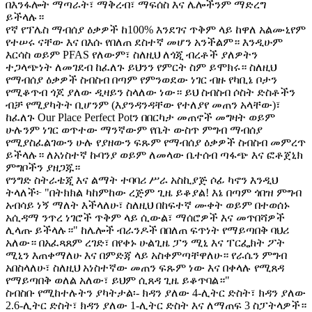
በእንፋሎት ማጣራት፣ ማቅረብ፣ ማፍሰስ እና ሌሎችንም ማድረግ
ይችላሉ።
የኛ የፕሌስ ማብሰያ ዕቃዎች ከ100% እንደገና ጥቅም ላይ ከዋለ አልሙኒየም
የተሠሩ ናቸው እና በእሱ የበለጠ ደስተኛ መሆን አንችልም። እንዲሁም
እርሳስ ወይም PFAS የለውም፣ ስለዚህ ለጎጂ ብረቶች ያለዎትን
ተጋላጭነት ለመገደብ ከፈለጉ ይህንን የምርት ስም ይሞክሩ። ስለዚህ
የማብሰያ ዕቃዎች ስብስብ በጣም የምንወደው ነገር ብዙ የካቢኔ ቦታን
የሚቆጥብ ጎጆ ያለው ዲዛይን ስላለው ነው። ይህ ስብስብ ሶስት ድስቶችን
ብቻ የሚያካትት ቢሆንም (እያንዳንዳቸው የተለያየ መጠን አላቸው)፣
ከፈለጉ Our Place Perfect Potን በበርካታ መጠኖች መግዛት ወይም
ሁሉንም ነገር ወጥተው ማንኛውም የቤት ውስጥ ምግብ ማብሰያ
የሚያስፈልገውን ሁሉ የያዘውን ፍጹም የማብሰያ ዕቃዎች ስብስብ መምረጥ
ይችላሉ። ለአነስተኛ ኩባንያ ወይም ለመላው ቤተሰብ ጣፋጭ እና ፎቶጀኒክ
ምግቦችን ያዘጋጁ።
የንግድ ስትራቴጂ እና ልማት ተባባሪ ሥራ አስኪያጅ ሶፊ ካኖን እንዲህ
ትላለች፦ "በትክክል ካከምከው ረጅም ጊዜ ይቆያል! እኔ በጣም ጎበዝ ምግብ
አብሳይ ነኝ ማለት እችላለሁ፣ ስለዚህ በከፍተኛ ሙቀት ወይም በተወሰኑ
አሲዳማ ንጥረ ነገሮች ጥቅም ላይ ሲውል፣ ማሰሮዎች እና መጥበሻዎች
ሊላጡ ይችላሉ።" ከሌሎች ብራንዶች በበለጠ ፍጥነት የማይጣበቅ ባህሪ
አለው። በአፈጻጸም ረገድ፣ በየቀኑ ሁልጊዜ ፓን ሚኒ እና ፐርፌክት ፖት
ሚኒን እጠቀማለሁ እና በምድጃ ላይ አስቀምጣቸዋለሁ። የራሴን ምግብ
አበስላለሁ፣ ስለዚህ አነስተኛው መጠን ፍጹም ነው እና በቀላሉ የሚጸዳ
የማይጣበቅ ወለል አለው፣ ይህም ሲጸዳ ጊዜ ይቆጥባል።"
ስብስቡ የሚከተሉትን ያካትታል፡- ክዳን ያለው 4-ሊትር ድስት፣ ክዳን ያለው
2.6-ሊትር ድስት፣ ክዳን ያለው 1-ሊትር ድስት እና ለማጠፍ 3 ስፓትላዎች።