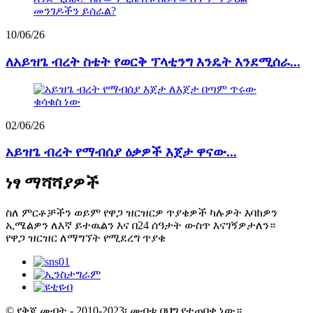
10/06/26
ለአይዝጌ ብረት ስቴት የወርቅ ፕላቲንግ እንዴት እንደሚሰራ...
02/06/26
አይዝጌ ብረት የማብሰያ ዕቃዎች እጀታ ዋናው...
ነፃ ማሻሻያዎች
ስለ ምርቶቻችን ወይም የዋጋ ዝርዝርዎ ጥያቄዎች ካሉዎት እባክዎን
ኢሜልዎን ለእኛ ይተዉልን እና በ24 ሰዓታት ውስጥ እናገኝዎታለን።
የዋጋ ዝርዝር ለማግኘት የሚደረግ ጥያቄ
© የቅጂ መብት - 2010-2023፡ መብቱ በህግ የተጠበቀ ነው።