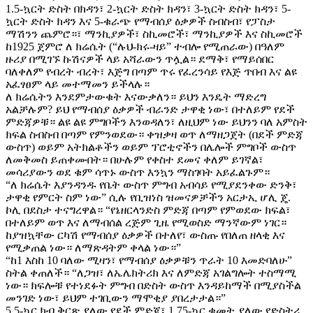
1.5-ኳርት ድስት በክዳን፣ 2-ኳርት ድስት ክዳን፣ 3-ኳርት ድስት ክዳን፣ 5-
ኳርት ድስት ክዳን እና 5-ቁራጭ የማብሰያ ዕቃዎች ስብስብ፣ የፓስታ
ማሽንን ጨምሮ።፣ ማንኪያዎች፣ ስኪመሮች፣ ማንኪያዎች እና ስኪመሮች
ከ1925 ጀምሮ ለ ክሬሴት (“ሉህ-ክሩ-ዛይ” ተብሎ የሚጠራው) በዓለም
ዙሪያ በሚገኙ ኩሽናዎች ላይ አሻራውን ጥሏል። ደማቅ፣ የማይሰበር
ባለቀለም የብረት ብረት፣ እጅግ በጣም ጥሩ የፈረንሳይ የእጅ ጥበብ እና ልዩ
አፈፃፀም ላይ መተማመን ይችላሉ።
ለ ክሬሴትን እንደምታውቁት እናውቃለን። ይህን እንዴት ማድረግ
አልቻሉም? ይህ የማብሰያ ዕቃዎች ብራንድ ታዋቂ ነው፣ በተለይም የደች
ምድጃዎቹ። ልዩ ልዩ ምግቦችን እንወዳለን፣ ለዚህም ነው ይህንን ባለ አምስት
ክፍል ስብስብ በጣም የምንወደው። ቀዝቃዛ ወጥ ለማዘጋጀት (በደች ምድጃ
ውስጥ) ወይም አትክልቶችን ወይም ፕሮቲኖችን በሌሎች ምግቦች ውስጥ
ለመቅመስ ይጠቀሙበት። በሁሉም የቀስተ ደመና ቀለም ይገኛል፣
መሳሪያውን ወደ ቁም ሳጥኑ ውስጥ እንኳን ማስገባት አይፈልጉም።
“ለ ክሬሴት እያንዳንዱ የቤት ውስጥ ምግብ አብሳይ የሚያደንቀው ድንቅ፣
ታዋቂ የምርት ስም ነው” ሲሉ የቢዝነስ ዝመናዎቻችን አርታኢ ሆሊ ጄ.
ኮሊ በደስታ ተናግረዋል። “የኔዘርላንድስ ምድጃ በጣም የምወደው ክፍል፣
በተለይም ወጥ እና ለማብሰል ረጅም ጊዜ የሚወስድ ማንኛውም ነገር።
ከያዝኳቸው ርካሽ የማብሰያ ዕቃዎች በተለየ፣ ውስጡ የበለጠ ዘላቂ እና
የሚቃጠል ነው። ለማጽዳትም ቀላል ነው።”
“ከ1 እስከ 10 ባለው ሚዛን፣ የማብሰያ ዕቃዎቹን ጥራት 10 እመድባለሁ”
ስትል ቀጠለች። “ለጋዝ፣ ለኤሌክትሪክ እና ለምድጃ አገልግሎት ተስማሚ
ነው። ክፍሎቹ የተነደፉት ምግብ በድስት ውስጥ እንዳይከማች በሚያስችል
መንገድ ነው፣ ይህም ተገቢውን ማሞቂያ ያበረታታል።”
5.5-ኳር ክብ ቅርጽ ያለው የደች ምድጃ፣ 1.75-ኳር ቁመት ያለው የድስትሪ