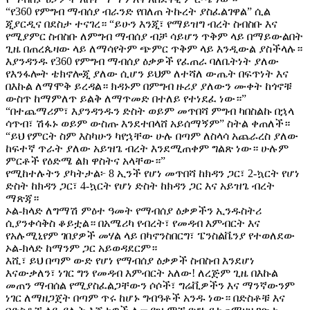
“የ360 የምግብ ማብሰያ ብራንድ የበለጠ ትኩረት ያስፈልገዋል” ሲል
ጂያርዲና በደስታ ተናገረ። “ይሁን እንጂ፣ የማይዝግ ብረት ስብስቡ እና
የሚያምር ስብስቡ ለምግብ ማብሰያ ብቻ ሳይሆን ጥቅም ላይ በማይውልበት
ጊዜ በጠረጴዛው ላይ ለማሳየትም ጭምር ጥቅም ላይ እንዲውል ያስችላሉ።
እያንዳንዱ የ360 የምግብ ማብሰያ ዕቃዎች የፈጠራ ባለቤትነት ያለው
የእንፋሎት ቴክኖሎጂ ያለው ሲሆን ይህም ለተሻለ ውጤት በፍጥነት እና
በእኩል ለማሞቅ ይረዳል። ክዳኑም በምግብ ዙሪያ ያለውን ሙቀት ከጎኖቹ
ውስጥ ከማምለጥ ይልቅ ለማጥመድ በተለይ የተነደፈ ነው።”
“በተጨማሪም፣ እያንዳንዱን ድስት ወይም መጥበሻ ምግብ ካበስልኩ በኋላ
ሳጥብ፣ ሽፋኑ ወይም ውስጡ እንደተበላሸ አይሰማኝም” ስትል ቀጠለች።
“ይህ የምርት ስም እስካሁን ካየኋቸው ሁሉ በጣም ለስላሳ አጨራረስ ያለው
ከፍተኛ ጥራት ያለው አይዝጌ ብረት እንደሚጠቀም ግልጽ ነው። ሁሉም
ምርቶች የዕድሜ ልክ ዋስትና አላቸው።”
የሚከተሉትን ያካትታል፦ 8 ኢንች የሆነ መጥበሻ ከክዳን ጋር፣ 2-ኳርት የሆነ
ድስት ከክዳን ጋር፣ 4-ኳርት የሆነ ድስት ከክዳን ጋር እና አይዝጌ ብረት
ማጽጃ።
ኦል-ክላድ ለግማሽ ምዕተ ዓመት የማብሰያ ዕቃዎችን ኢንዱስትሪ
ሲያንቀሳቅስ ቆይቷል። በአሜሪካ የብረት፣ የመዳብ እምብርት እና
የአሉሚኒየም ገበያዎች መሃል ላይ በካኖንስበርግ፣ ፔንስልቬንያ የተወለደው
ኦል-ክላድ ከማንም ጋር አይወዳደርም።
እሺ፣ ይህ በጣም ውድ የሆነ የማብሰያ ዕቃዎች ስብስብ እንደሆነ
እናውቃለን፣ ነገር ግን የመዳብ እምብርት አለው! ለረጅም ጊዜ በእኩል
መጠን ማብሰል የሚያስፈልጋቸውን ሶሶች፣ ግሬቪዎችን እና ማንኛውንም
ነገር ለማዘጋጀት በጣም ጥሩ ከሆኑ ግብዓቶች አንዱ ነው። በድስቶቹ እና