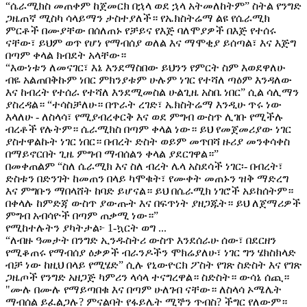
“ሴራሚክስ መጠቀም ከጀመርክ በኋላ ወደ ኋላ አትመለከትም” ስትል የንግድ
ጋዜጠኛ ሚስካ ሳላይማን ታስተያለች። የኤክስትሬማ ልዩ የሴራሚክ
ምርቶች በሙያቸው በሰለጠኑ የቻይና የእጅ ባለሞያዎች በእጅ የተሰሩ
ናቸው፣ ይህም ወጥ የሆነ የማብሰያ ወለል እና ማሞቂያ ይሰጣል፣ እና እጅግ
በጣም ቀላል ክብደት አላቸው።
“እውነቱን ለመናገር፣ እኔ እንደማስበው ይህንን የምርት ስም እወደዋለሁ
ብዬ አልጠበቅኩም ነበር ምክንያቱም ሁሉም ነገር የተሻለ ጣዕም እንዳለው
እና ከብረት የተሰራ የተሻለ እንደሚመስል ሁልጊዜ አስቤ ነበር” ሲል ሳሊማን
ያስረዳል። “ተሳስቻለሁ። በጥራት ረገድ፣ ኤክስትሬማ እንዲሁ ጥሩ ነው
እላለሁ - ለስላሳ፣ የሚያብረቀርቅ እና ወደ ምግብ ውስጥ ሊገቡ የሚችሉ
ብረቶች የሉትም። ሴራሚክስ በጣም ቀላል ነው። ይህ የመጀመሪያው ነገር
ያስተዋልኩት ነገር ነበር። በብረት ድስት ወይም መጥበሻ ዙሪያ መንቀሳቀስ
በማይኖርበት ጊዜ ምግብ ማብሰልን ቀላል ያደርገዋል።”
በመቀጠልም “ስለ ሴራሚክ እና ስለ ብረት ሌላ አስደሳች ነገር፡- በብረት፣
ድስቱን በድንገት ከመጠን በላይ ካሞቁት፣ የሙቀት መጠኑን ዝቅ ማድረግ
እና ምግቡን ማበላሸት ከባድ ይሆናል። ይህ በሴራሚክ ነገሮች አይከሰትም።
በቀላሉ ከምድጃ ውስጥ ያውጡት እና በፍጥነት ያዘጋጁት። ይህ ለጀማሪዎች
ምግብ አብሳዮች በጣም ጠቃሚ ነው።”
የሚከተሉትን ያካትታል፦ 1-ኳርት ወግ ...
“ለብዙ ዓመታት በንግድ ኢንዱስትሪ ውስጥ እንደሰራሁ ሰው፣ በደርዘን
የሚቆጠሩ የማብሰያ ዕቃዎች ብራንዶችን ሞክሬያለሁ፣ ነገር ግን ሄክስክላድ
ብቻ ነው ከዚህ በላይ የሚሄድ” ሲሉ የኒውዮርክ ፖስት የገጽ ስድስት እና የገጽ
ጋዜጦች የንግድ አዘጋጅ ካምሪን ላሳላ ተናግረዋል። ስድስት። ውሳኔ ሰጪ።
"ሙሉ በሙሉ የማይጣበቁ እና በጣም ሁለገብ ናቸው። ለስላሳ ኦሜሌት
ማብሰል ይፈልጋሉ? ምናልባት የፋይሌት ሚኞን ጥብስ? ችግር የለውም።