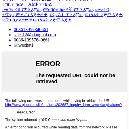
የጣቢያ ካርታ
-
AMP ሞባይል
ሁለንተናዊ የፓን እጀታ
,
የማብሰያ ዕቃዎች የፓን እጀታ
,
ሙቀትን
የሚቋቋም የፓን እጀታዎች
,
የፌኖሊክ ፓን እጀታ
,
ባኬላይት ረጅም እጀታ
,
የማብሰያ ዕቃዎች ቤኬላይት ረጅም እጀታ
,
008613957840661
sales12@xianghai.com
0086-13957840661