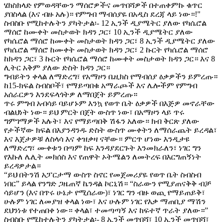
ሄክስክላድ የምወዳቸውን ማሰሮዎችና መጥበሻዎች በተጠቀምኩ ቁጥር
ያበስላል (እና ብዙ አሉ)። የምግብ ማብሰያዬ በአዲስ ደረጃ ላይ ነው።!"
ስብስቡ የሚከተሉትን ያካትታል፡- 12 ኢንች ዲያሜትር ያለው የካሴሮል
ማሰሮ ከሙቀት መስታወት ክዳን ጋር፣ 10 ኢንች ዲያሜትር ያለው
የካሴሮል ማሰሮ ከሙቀት መስታወት ክዳን ጋር፣ 8 ኢንች ዲያሜትር ያለው
የካሴሮል ማሰሮ ከሙቀት መስታወት ክዳን ጋር፣ 2 ኩርት የካሴሮል ማሰሮ
ከክዳን ጋር፣ 3 ኩርት የካሴሮል ማሰሮ ከሙቀት መስታወት ክዳን ጋር። እና 8
ሊትር አቅም ያለው ድስት ክዳን ጋር።
ግብይትን ቀላል ለማድረግ፣ የአማዞን ቤዚክስ የማብሰያ ዕቃዎችን ይምረጡ።
ከ15-ክፍል ስብስቦች፣ የማይጣበቁ አማራጮች እና ሌሎችም የምግብ
አሰራርዎን እንደፍላጎትዎ ለማበጀት ይምረጡ።
ጥሩ ምግብ አብሳይ ባይሆኑም እንኳ የወጥ ቤት ዕቃዎች በእጅዎ መኖራቸው
ብልህነት ነው። ይህ ምርት በጀት ውስጥ ነው፣ በአማዞን ላይ ጥሩ
ግምገማዎች አሉት፣ እና የማይጣበቅ ሽፋን አለው። ክብ ቅርጽ ያለው
የታችኛው ክፍል በእያንዳንዱ ድስት ውስጥ ሙቀትን ለማሰራጨት ይረዳል፣
እና እጀታዎቹ ለስላሳ እና ቀዝቃዛ ናቸው። ምርጥ ሆነው እንዲታዩ
ለማድረግ፣ ሙቀቱን በጣም ከፍ እንዳያደርጉት እንመክራለን፣ ነገር ግን
የእኩለ ሌሊት መክሰስ እና የጠዋት ኦትሜልን ለመትረፍ በእርግጠኝነት
ይረዳዎታል።
“ይህ በትንሽ አፓርታማ ውስጥ ስኖር የመጀመሪያዬ የወጥ ቤት ስብስብ
ነበር” ይላል የንግድ ጋዜጠኛ ኬንዳል ኮርኒሽ። “ስራውን የሚያጠናቅቅ ብቻ
ሳይሆን (እና በጥሩ ሁኔታ የሚሰራው)፣ ነገር ግን ብዙ ወጪ የማይጠይቅ፣
ሁሉም ነገር ለመያዝ ቀላል ነው፣ እና ሁሉም ነገር የእቃ ማጠቢያ ማሽን
ደህንነቱ የተጠበቀ ነው። ቀላል፣ ተመጣጣኝ እና ከፍተኛ ጥራት ያለው።”
ስብስቡ የሚከተሉትን ያካትታል፡- 8 ኢንች መጥበሻ፣ 10 ኢንች መጥበሻ፣