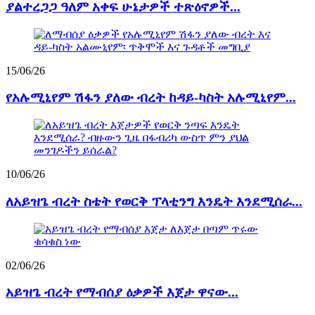
ያልተረጋጋ ዓለም አቀፍ ሁኔታዎች ተጽዕኖዎች...
15/06/26
የአሉሚኒየም ሽፋን ያለው ብረት ከዳይ-ካስት አሉሚኒየም...
10/06/26
ለአይዝጌ ብረት ስቴት የወርቅ ፕላቲንግ እንዴት እንደሚሰራ...
02/06/26
አይዝጌ ብረት የማብሰያ ዕቃዎች እጀታ ዋናው...