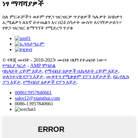
ነፃ ማሻሻያዎች
ስለ ምርቶቻችን ወይም የዋጋ ዝርዝርዎ ጥያቄዎች ካሉዎት እባክዎን
ኢሜልዎን ለእኛ ይተዉልን እና በ24 ሰዓታት ውስጥ እናገኝዎታለን።
የዋጋ ዝርዝር ለማግኘት የሚደረግ ጥያቄ
© የቅጂ መብት - 2010-2023፡ መብቱ በህግ የተጠበቀ ነው።
የጣቢያ ካርታ
-
AMP ሞባይል
ባኬላይት ረጅም እጀታ
,
የማብሰያ ዕቃዎች ቤኬላይት ረጅም እጀታ
,
ሁለንተናዊ የፓን እጀታ
,
ሙቀትን የሚቋቋም የፓን እጀታዎች
,
የፌኖሊክ
ፓን እጀታ
,
የማብሰያ ዕቃዎች የፓን እጀታ
,
008613957840661
sales12@xianghai.com
0086-13957840661