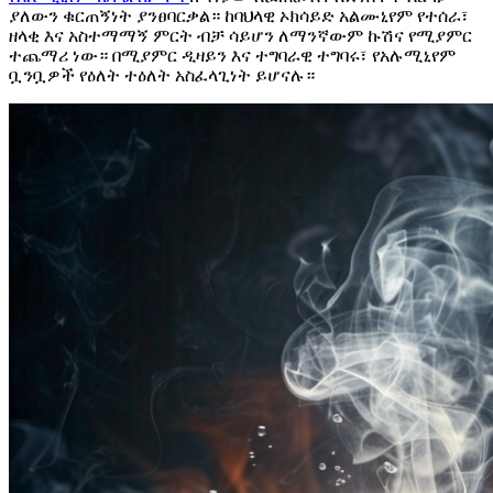
ያለውን ቁርጠኝነት ያንፀባርቃል። ከባህላዊ ኦክሳይድ አልሙኒየም የተሰራ፣
ዘላቂ እና አስተማማኝ ምርት ብቻ ሳይሆን ለማንኛውም ኩሽና የሚያምር
ተጨማሪ ነው። በሚያምር ዲዛይን እና ተግባራዊ ተግባሩ፣ የአሉሚኒየም
ቧንቧዎች የዕለት ተዕለት አስፈላጊነት ይሆናሉ።