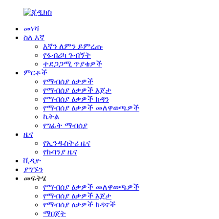
መነሻ
ስለ እኛ
እኛን ለምን ይምረጡ
የፋብሪካ ጉብኝት
ተደጋጋሚ ጥያቄዎች
ምርቶች
የማብሰያ ዕቃዎች
የማብሰያ ዕቃዎች እጀታ
የማብሰያ ዕቃዎች ክዳን
የማብሰያ ዕቃዎች መለዋወጫዎች
ኬትል
የግፊት ማብሰያ
ዜና
የኢንዱስትሪ ዜና
የኩባንያ ዜና
ቪዲዮ
ያግኙን
መፍትሄ
የማብሰያ ዕቃዎች መለዋወጫዎች
የማብሰያ ዕቃዎች እጀታ
የማብሰያ ዕቃዎች ክዳኖች
ማበጀት