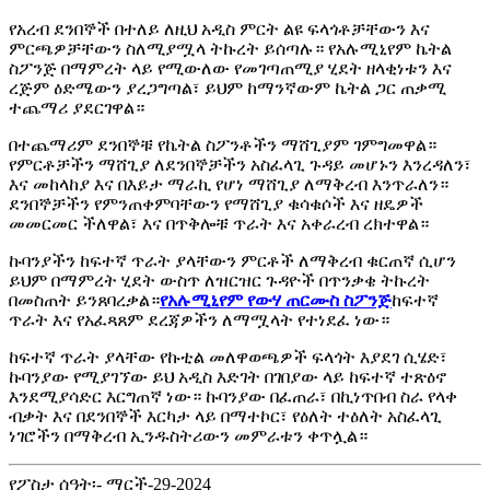
የአረብ ደንበኞች በተለይ ለዚህ አዲስ ምርት ልዩ ፍላጎቶቻቸውን እና
ምርጫዎቻቸውን ስለሚያሟላ ትኩረት ይሰጣሉ። የአሉሚኒየም ኬትል
ስፖንጅ በማምረት ላይ የሚውለው የመገጣጠሚያ ሂደት ዘላቂነቱን እና
ረጅም ዕድሜውን ያረጋግጣል፣ ይህም ከማንኛውም ኬትል ጋር ጠቃሚ
ተጨማሪ ያደርገዋል።
በተጨማሪም ደንበኞቹ የኬትል ስፖንቶችን ማሸጊያም ገምግመዋል።
የምርቶቻችን ማሸጊያ ለደንበኞቻችን አስፈላጊ ጉዳይ መሆኑን እንረዳለን፣
እና መከላከያ እና በእይታ ማራኪ የሆነ ማሸጊያ ለማቅረብ እንጥራለን።
ደንበኞቻችን የምንጠቀምባቸውን የማሸጊያ ቁሳቁሶች እና ዘዴዎች
መመርመር ችለዋል፣ እና በጥቅሎቹ ጥራት እና አቀራረብ ረክተዋል።
ኩባንያችን ከፍተኛ ጥራት ያላቸውን ምርቶች ለማቅረብ ቁርጠኛ ሲሆን
ይህም በማምረት ሂደት ውስጥ ለዝርዝር ጉዳዮች በጥንቃቄ ትኩረት
በመስጠት ይንጸባረቃል።
የአሉሚኒየም የውሃ ጠርሙስ ስፖንጅ
ከፍተኛ
ጥራት እና የአፈጻጸም ደረጃዎችን ለማሟላት የተነደፈ ነው።
ከፍተኛ ጥራት ያላቸው የኩቲል መለዋወጫዎች ፍላጎት እያደገ ሲሄድ፣
ኩባንያው የሚያገኘው ይህ አዲስ እድገት በገበያው ላይ ከፍተኛ ተጽዕኖ
እንደሚያሳድር እርግጠኛ ነው። ኩባንያው በፈጠራ፣ በኪነጥበብ ስራ የላቀ
ብቃት እና በደንበኞች እርካታ ላይ በማተኮር፣ የዕለት ተዕለት አስፈላጊ
ነገሮችን በማቅረብ ኢንዱስትሪውን መምራቱን ቀጥሏል።
የፖስታ ሰዓት፡- ማርች-29-2024