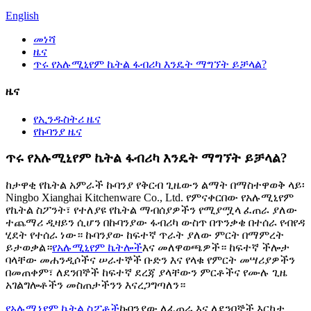
English
መነሻ
ዜና
ጥሩ የአሉሚኒየም ኬትል ፋብሪካ እንዴት ማግኘት ይቻላል?
ዜና
የኢንዱስትሪ ዜና
የኩባንያ ዜና
ጥሩ የአሉሚኒየም ኬትል ፋብሪካ እንዴት ማግኘት ይቻላል?
ከታዋቂ የኬትል አምራች ኩባንያ የቅርብ ጊዜውን ልማት በማስተዋወቅ ላይ፡
Ningbo Xianghai Kitchenware Co., Ltd. የምናቀርበው የአሉሚኒየም
የኬትል ስፖንት፣ የተለያዩ የኬትል ማብሰያዎችን የሚያሟላ ፈጠራ ያለው
ተጨማሪ ዲዛይን ሲሆን በኩባንያው ፋብሪካ ውስጥ በጥንቃቄ በተሰራ የብየዳ
ሂደት የተሰራ ነው። ኩባንያው ከፍተኛ ጥራት ያለው ምርት በማምረት
ይታወቃል።
የአሉሚኒየም ኬትሎች
እና መለዋወጫዎች። ከፍተኛ ችሎታ
ባላቸው መሐንዲሶችና ሠራተኞች ቡድን እና የላቁ የምርት መሣሪያዎችን
በመጠቀም፣ ለደንበኞች ከፍተኛ ደረጃ ያላቸውን ምርቶችና የሙሉ ጊዜ
አገልግሎቶችን መስጠታችንን እናረጋግጣለን።
የአሉሚኒየም ኬትል ስፖቶች
ኩባንያው ለፈጠራ እና ለደንበኞች እርካታ