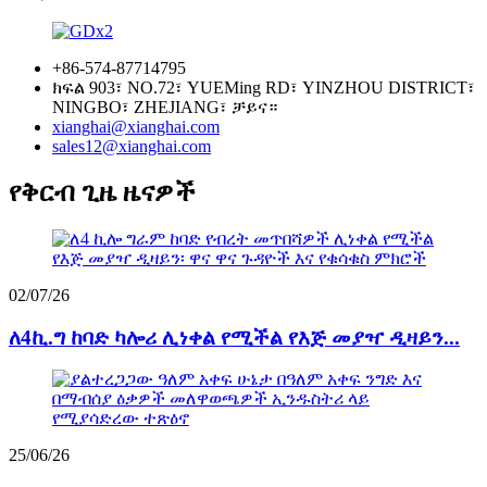
+86-574-87714795
ክፍል 903፣ NO.72፣ YUEMing RD፣ YINZHOU DISTRICT፣
NINGBO፣ ZHEJIANG፣ ቻይና።
xianghai@xianghai.com
sales12@xianghai.com
የቅርብ ጊዜ ዜናዎች
02/07/26
ለ4ኪ.ግ ከባድ ካሎሪ ሊነቀል የሚችል የእጅ መያዣ ዲዛይን...
25/06/26